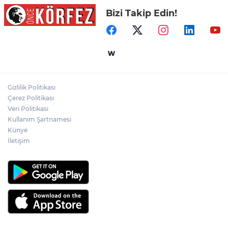
Bizi Takip Edin!
Gizlilik Politikası
Çerez Politikası
Veri Politikası
Kullanım Şartnamesi
Künye
İletişim