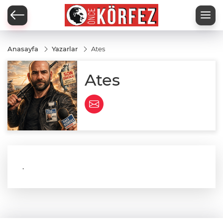
Anasayfa
Yazarlar
Ates
Ates
.