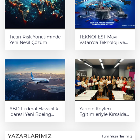
Ticari Risk Yönetiminde
TEKNOFEST Mavi
Yeni Nesil Çözüm
Vatan'da Teknoloji ve
Savunma Sanayii
Buluşuyor
ABD Federal Havacılık
Yarının Köyleri
İdaresi Yeni Boeing
Eğitimleriyle Kırsalda
737-7 Uçağını
Ürünler Markaya
Sertifikalandırdı
Dönüşüyor
YAZARLARIMIZ
Tüm Yazarlarımız