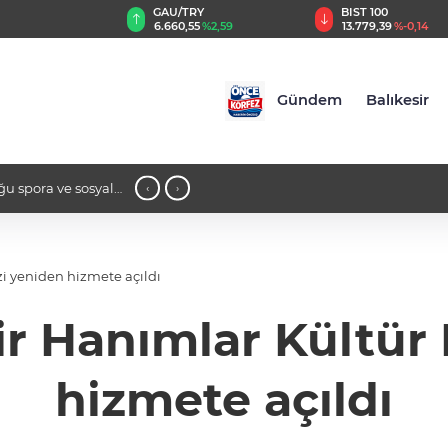
TRY
BIST 100
USD
,55
%2,59
13.779,39
%-0,14
47,6787
%0,18
Gündem
Balıkesir
i Sıralamasında İlk 10
11:33 - Çocuğun diş sağlığı sadece fı
‹
›
zi yeniden hizmete açıldı
hir Hanımlar Kültür
hizmete açıldı