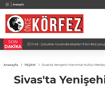
BGN
VND
GAU/
Anasayfa
27,9743
%-0,22
0,0018
%0,32
6.660
SON
 sosyal
11:47 - DOF Robotik Türkiye’nin Teknoloji Liderler
DAKİKA
Arasında
Anasayfa
YAŞAM
Sivas'ta Yenişehir Hanımlar Kültür Merke
Sivas'ta Yenişe