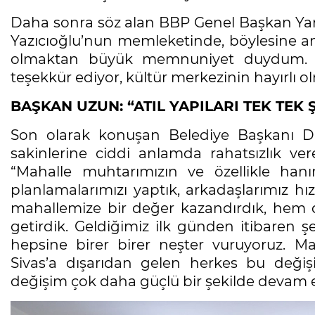
Daha sonra söz alan BBP Genel Başkan Yardı
Yazıcıoğlu’nun memleketinde, böylesine anlam
olmaktan büyük memnuniyet duydum. 
teşekkür ediyor, kültür merkezinin hayırlı
BAŞKAN UZUN: “ATIL YAPILARI TEK TEK
Son olarak konuşan Belediye Başkanı Dr
sakinlerine ciddi anlamda rahatsızlık v
“Mahalle muhtarımızın ve özellikle hanım
planlamalarımızı yaptık, arkadaşlarımız hız
mahallemize bir değer kazandırdık, hem de
getirdik. Geldiğimiz ilk günden itibaren ş
hepsine birer birer neşter vuruyoruz. Ma
Sivas’a dışarıdan gelen herkes bu deği
değişim çok daha güçlü bir şekilde devam 