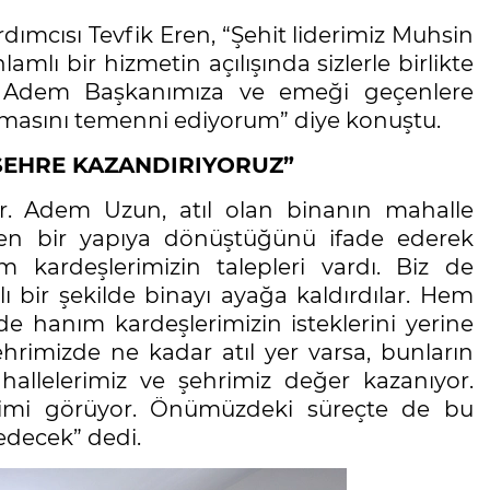
mcısı Tevfik Eren, “Şehit liderimiz Muhsin
lı bir hizmetin açılışında sizlerle birlikte
Adem Başkanımıza ve emeği geçenlere
 olmasını temenni ediyorum” diye konuştu.
 ŞEHRE KAZANDIRIYORUZ”
. Adem Uzun, atıl olan binanın mahalle
eren bir yapıya dönüştüğünü ifade ederek
 kardeşlerimizin talepleri vardı. Biz de
lı bir şekilde binayı ayağa kaldırdılar. Hem
 hanım kardeşlerimizin isteklerini yerine
ehrimizde ne kadar atıl yer varsa, bunların
hallelerimiz ve şehrimiz değer kazanıyor.
şimi görüyor. Önümüzdeki süreçte de bu
edecek” dedi.