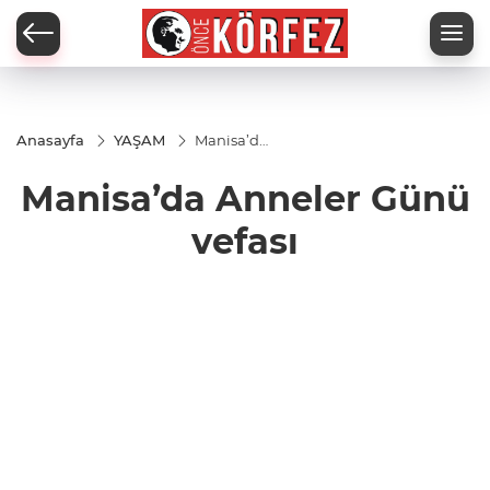
Anasayfa
YAŞAM
Manisa’da
Anneler
Günü
Manisa’da Anneler Günü
vefası
vefası