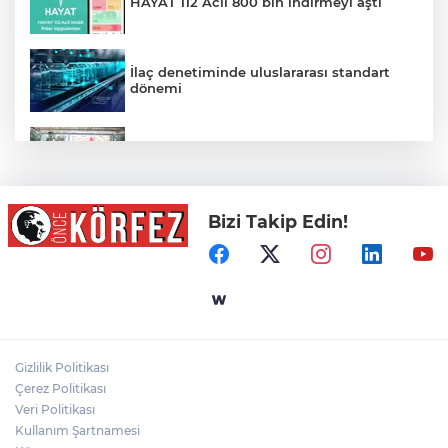
HAYAT 112 Acil 800 bin indirmeyi aştı
İlaç denetiminde uluslararası standart
dönemi
Balıkesir’de kadın muhtarlar dayanışma
kahvaltısında
Bizi Takip Edin!
Sağlıklı Yaşam Programı Vatandaşları Bu
Hafta da Sporla Buluşturdu
Derince'ye 120 yataklı sağlık tesisi geliyor
Gizlilik Politikası
Gaziantep Nurdağı Deprem Müzesi ve
Çerez Politikası
Afet Farkındalık Merkezi için iş birliği
Veri Politikası
Kullanım Şartnamesi