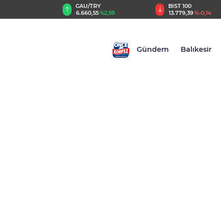
TRY
BIST 100
USD
,55
%2,59
13.779,39
%-0,14
47,6787
%0,18
Gündem
Balıkesir