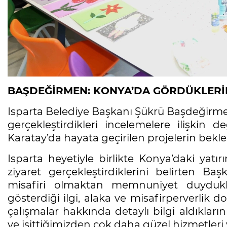
BAŞDEĞİRMEN: KONYA’DA GÖRDÜKLERİM
Isparta Belediye Başkanı Şükrü Başdeğirm
gerçekleştirdikleri incelemelere ilişkin
Karatay’da hayata geçirilen projelerin bekle
Isparta heyetiyle birlikte Konya’daki yat
ziyaret gerçekleştirdiklerini belirten B
misafiri olmaktan memnuniyet duyduklar
gösterdiği ilgi, alaka ve misafirperverlik do
çalışmalar hakkında detaylı bilgi aldıkla
ve işittiğimizden çok daha güzel hizmetler