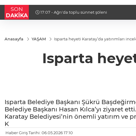
SON
16:52 - Avrupa Drama Buluşmaları gençleri İzmir
DAKİKA
Anasayfa
YAŞAM
Isparta heyeti Karatay’da yatırımları ince
Isparta heyet
Isparta Belediye Başkanı Şükrü Başdeğir
Belediye Başkanı Hasan Kılca’yı ziyaret et
Karatay Belediyesi’nin önemli yatırım ve pr
K
Haber Giriş Tarihi: 06.05.2026 17:10