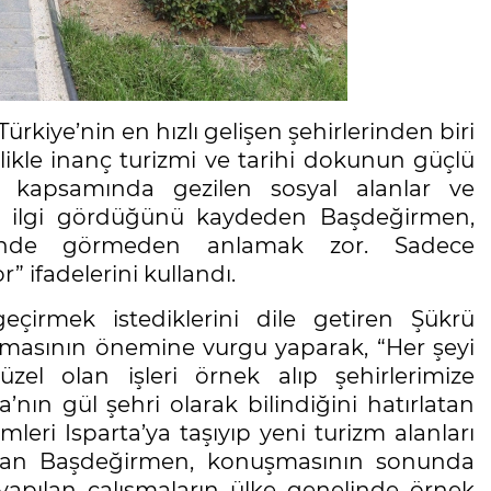
rkiye’nin en hızlı gelişen şehirlerinden biri
kle inanç turizmi ve tarihi dokunun güçlü
t kapsamında gezilen sosyal alanlar ve
n ilgi gördüğünü kaydeden Başdeğirmen,
rinde görmeden anlamak zor. Sadece
” ifadelerini kullandı.
eçirmek istediklerini dile getiren Şükrü
nmasının önemine vurgu yaparak, “Her şeyi
el olan işleri örnek alıp şehirlerimize
a’nın gül şehri olarak bilindiğini hatırlatan
leri Isparta’ya taşıyıp yeni turizm alanları
aşkan Başdeğirmen, konuşmasının sonunda
yapılan çalışmaların ülke genelinde örnek