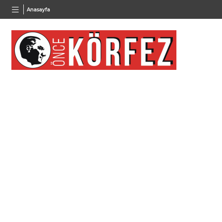
BGN
VND
GAU/
Anasayfa
27,9743
%-0,22
0,0018
%0,32
6.660