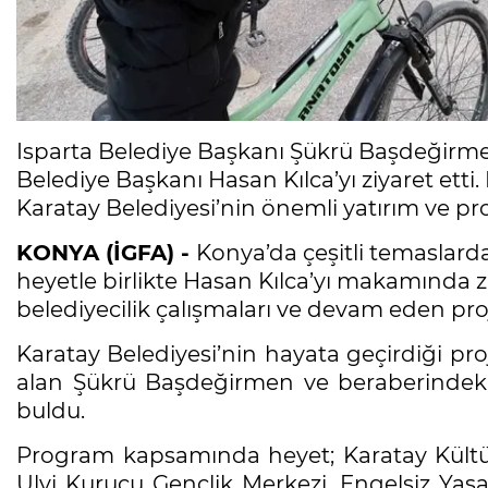
Isparta Belediye Başkanı Şükrü Başdeğir
Belediye Başkanı Hasan Kılca’yı ziyaret ett
Karatay Belediyesi’nin önemli yatırım ve proj
KONYA (İGFA) -
Konya’da çeşitli temaslar
heyetle birlikte Hasan Kılca’yı makamında z
belediyecilik çalışmaları ve devam eden pr
Karatay Belediyesi’nin hayata geçirdiği pro
alan Şükrü Başdeğirmen ve beraberindeki h
buldu.
Program kapsamında heyet; Karatay Kültür 
Ulvi Kurucu Gençlik Merkezi, Engelsiz Yaşa