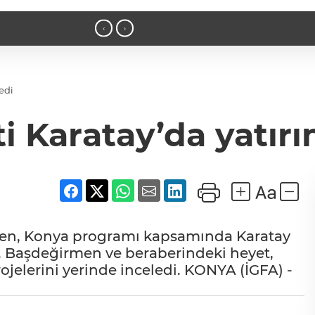
’de
16:52 - Osmangazi’de geleceğin yüzücül
‹
›
ledi
i Karatay’da yatırı
men, Konya programı kapsamında Karatay
ti. Başdeğirmen ve beraberindeki heyet,
ojelerini yerinde inceledi. KONYA (İGFA) -