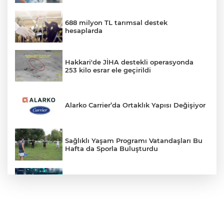
688 milyon TL tarımsal destek
hesaplarda
Hakkari'de JİHA destekli operasyonda
253 kilo esrar ele geçirildi
Alarko Carrier’da Ortaklık Yapısı Değişiyor
Sağlıklı Yaşam Programı Vatandaşları Bu
Hafta da Sporla Buluşturdu
İlaç denetiminde uluslararası standart
dönemi
İş Bankası Grubu Üst Yönetiminde Görev