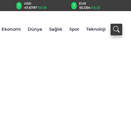
EUR
GBP
55,1254
%0,32
64,3468
%0,38
Ekonomi
Dünya
Sağlık
Spor
Teknoloji