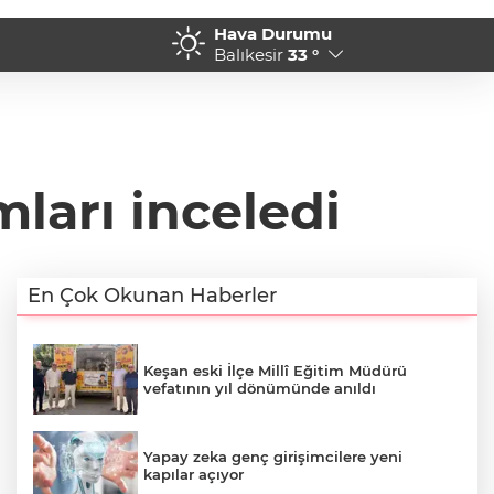
Hava Durumu
eri sertifikalarını aldı
16:47 - 2 Milyona Yakın Ad
Balıkesir
33 °
mları inceledi
En Çok Okunan Haberler
Keşan eski İlçe Millî Eğitim Müdürü
vefatının yıl dönümünde anıldı
Yapay zeka genç girişimcilere yeni
kapılar açıyor