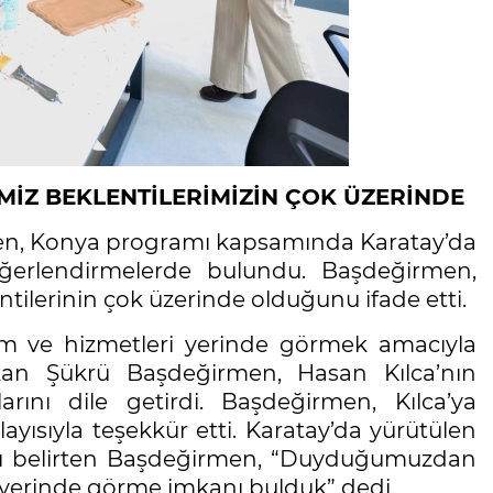
İZ BEKLENTİLERİMİZİN ÇOK ÜZERİNDE
en, Konya programı kapsamında Karatay’da
 değerlendirmelerde bulundu. Başdeğirmen,
ntilerinin çok üzerinde olduğunu ifade etti.
ırım ve hizmetleri yerinde görmek amacıyla
aşkan Şükrü Başdeğirmen, Hasan Kılca’nın
ını dile getirdi. Başdeğirmen, Kılca’ya
layısıyla teşekkür etti. Karatay’da yürütülen
rını belirten Başdeğirmen, “Duyduğumuzdan
i yerinde görme imkanı bulduk” dedi.