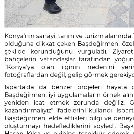
Konya’nın sanayi, tarım ve turizm alanında Tü
olduğuna dikkat çeken Başdeğirmen, özelli
şekilde korunduğunu vurguladı. Ziyare
bahçelerin vatandaşlar tarafından yoğu
“Konya’ya olan ilginin nedenini ye
fotoğraflardan değil, gelip görmek gerekiyor
Isparta’da da benzer projeleri hayata g
Başdeğirmen, iyi uygulamaların örnek alı
yeniden icat etmek zorunda değiliz. Güz
kazandırmalıyız” ifadelerini kullandı. Ispart
Başdeğirmen, elde ettikleri bilgi ve deneyim
oluşturmayı hedeflediklerini söyledi. B
Hasan Kılca ve ekibine teşekkür ederek, 