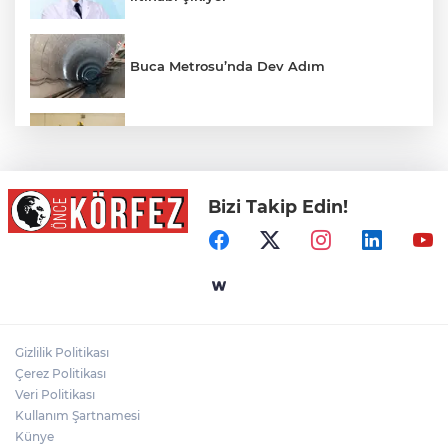
Buca Metrosu’nda Dev Adım
Çocukların Hayallerini Filenin Sultanları
Süslüyor
Bizi Takip Edin!
Emniyet teşkilatına 6 bin 250 yeni kadro!
Detaylar belli oldu
İzmir Kemeraltı’nın son ustaları
direniyor... Çekiç sesleriyle yaşayan miras
Gizlilik Politikası
İstanbul'da tarihi mezar taşlarına saldırı
Çerez Politikası
sonrası restorasyon
Veri Politikası
Kullanım Şartnamesi
Künye