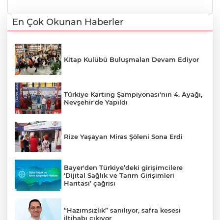
En Çok Okunan Haberler
Kitap Kulübü Buluşmaları Devam Ediyor
Türkiye Karting Şampiyonası'nın 4. Ayağı,
Nevşehir'de Yapıldı
Rize Yaşayan Miras Şöleni Sona Erdi
Bayer'den Türkiye’deki girişimcilere
‘Dijital Sağlık ve Tarım Girişimleri
Haritası’ çağrısı
“Hazımsızlık” sanılıyor, safra kesesi
iltihabı çıkıyor