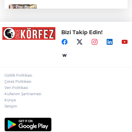
Mühendis Tek-Sen Bayındırlık’tan tarihi
adım: İlk şube Diyarbakır’da açıldı
Bizi Takip Edin!
İzmir İtfaiyesi’ne 13,5 Milyon Euro’luk
Teknoloji Yatırımı
Yelkencilerin Zorlu Mücadelesi Nefesleri
Kesti
Gizlilik Politikası
Çerez Politikası
Şiddetli Karın Ağrısına Dikkat!
Veri Politikası
Kullanım Şartnamesi
Künye
İletişim