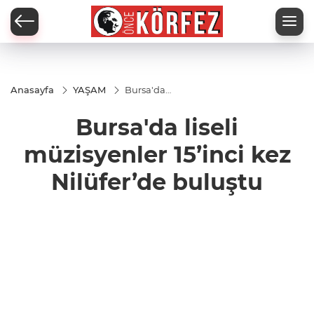
Anasayfa
YAŞAM
Bursa'da
liseli
müzisyenler
Bursa'da liseli
15’inci kez
Nilüfer’de
buluştu
müzisyenler 15’inci kez
Nilüfer’de buluştu