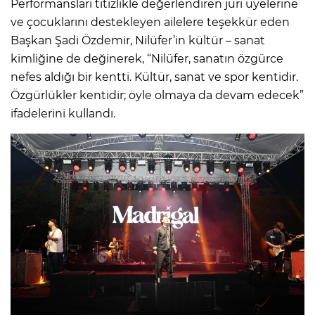
Performansları titizlikle değerlendiren jüri üyelerine
ve çocuklarını destekleyen ailelere teşekkür eden
Başkan Şadi Özdemir, Nilüfer’in kültür – sanat
kimliğine de değinerek, “Nilüfer, sanatın özgürce
nefes aldığı bir kentti. Kültür, sanat ve spor kentidir.
Özgürlükler kentidir; öyle olmaya da devam edecek”
ifadelerini kullandı.