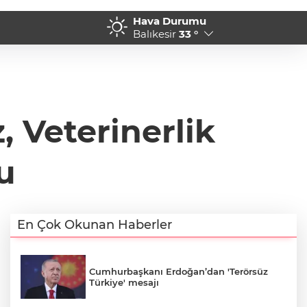
Hava Durumu
tespit edildi! 5 yaban keçisi için
18:33 - Balıkesir'de Kepsut
Balıkesir
33 °
, Veterinerlik
u
En Çok Okunan Haberler
Cumhurbaşkanı Erdoğan’dan 'Terörsüz
Türkiye' mesajı