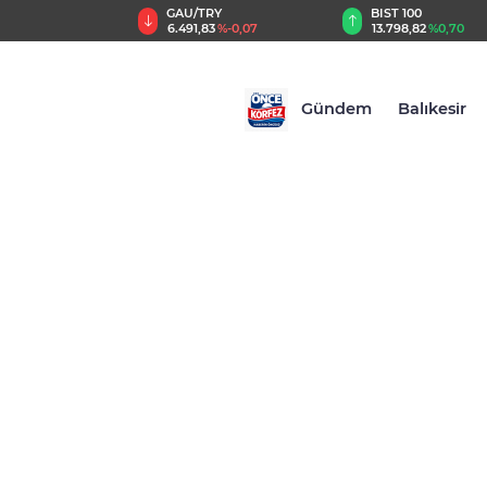
TRY
BIST 100
USD
83
%-0,07
13.798,82
%0,70
47,5866
%0,06
Gündem
Balıkesir