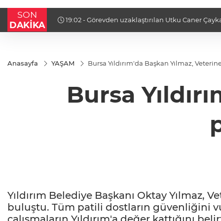
SON
a tahliye
19:02 - Fındık alım fiyatları açıklandı... Alımlar 2
DAKİKA
Anasayfa
YAŞAM
Bursa Yıldırım'da Başkan Yılmaz, Veterine
Bursa Yıldırı
Yıldırım Belediye Başkanı Oktay Yılmaz, Vet
buluştu. Tüm patili dostların güvenliğini v
çalışmaların Yıldırım'a değer kattığını bel