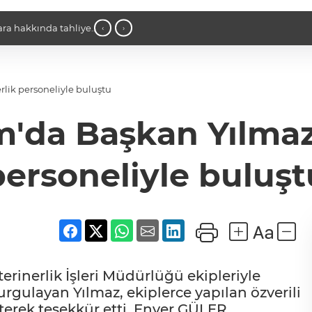
4 Ağustos'ta başlıyor
18:49 - 6 yıl önceki kaçak avın failleri 
‹
›
ceza uygulandı
rlik personeliyle buluştu
m'da Başkan Yılmaz
personeliyle buluşt
erinerlik İşleri Müdürlüğü ekipleriyle
urgulayan Yılmaz, ekiplerce yapılan özverili
irterek teşekkür etti. Enver GÜLER