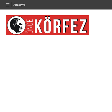
BGN
VND
GAU/
Anasayfa
28,0626
%0,37
0,0018
%0,10
6.491,