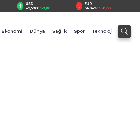
EUR
GBP
54,9476
%-0,08
64,1651
%0,17
Ekonomi
Dünya
Sağlık
Spor
Teknoloji