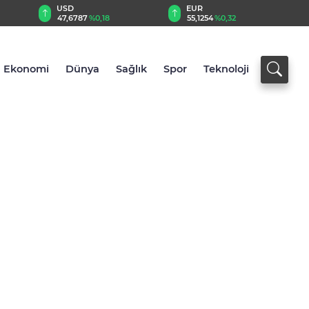
EUR
GBP
55,1254
%0,32
64,3468
%0,38
Ekonomi
Dünya
Sağlık
Spor
Teknoloji