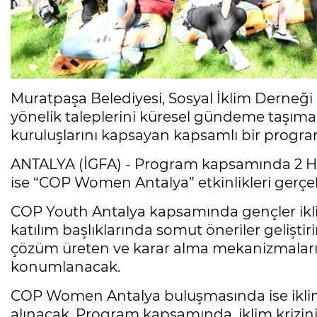
Muratpaşa Belediyesi, Sosyal İklim Derneği iş
yönelik taleplerini küresel gündeme taşımak
kuruluşlarını kapsayan kapsamlı bir progra
ANTALYA (İGFA) - Program kapsamında 2 Haz
ise “COP Women Antalya” etkinlikleri gerçekl
COP Youth Antalya kapsamında gençler iklim 
katılım başlıklarında somut öneriler geliştir
çözüm üreten ve karar alma mekanizmalarını
konumlanacak.
COP Women Antalya buluşmasında ise iklim 
alınacak. Program kapsamında, iklim krizinin