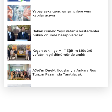
Yapay zeka genç girişimcilere yeni
kapılar açıyor
Bakan Gürlek: Yeşil Vatan'a kastedenler
hukuk önünde hesap verecek
Keşan eski İlçe Millî Eğitim Müdürü
vefatının yıl dönümünde anıldı
AJet'in Direkt Uçuşlarıyla Ankara Rus
Turizm Pazarında Tanıtılacak
14. TAYK – Eker Olympos Regatta'da İlk
Start Verildi
Gaziantep Nurdağı Deprem Müzesi ve