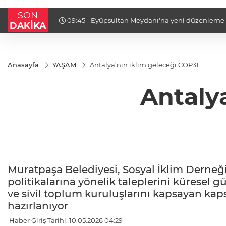
SON
09:45 - Terörsüz Türkiye yasa teklifi komisyonda
DAKİKA
Anasayfa
YAŞAM
Antalya’nın iklim geleceği COP31
Antaly
Muratpaşa Belediyesi, Sosyal İklim Derneği 
politikalarına yönelik taleplerini küresel
ve sivil toplum kuruluşlarını kapsayan ka
hazırlanıyor
Haber Giriş Tarihi: 10.05.2026 04:29