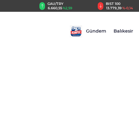
TRY
BIST 100
USD
,55
%2,59
13.779,39
%-0,14
47,6787
%0,18
Gündem
Balıkesir