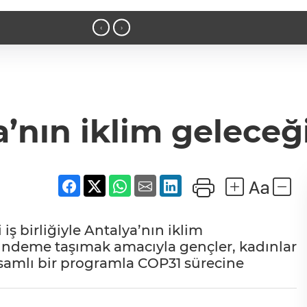
n geçti
09:31 - Deniz ekosistemini koruyacak
‹
›
a’nın iklim geleceğ
iş birliğiyle Antalya’nın iklim
 gündeme taşımak amacıyla gençler, kadınlar
psamlı bir programla COP31 sürecine