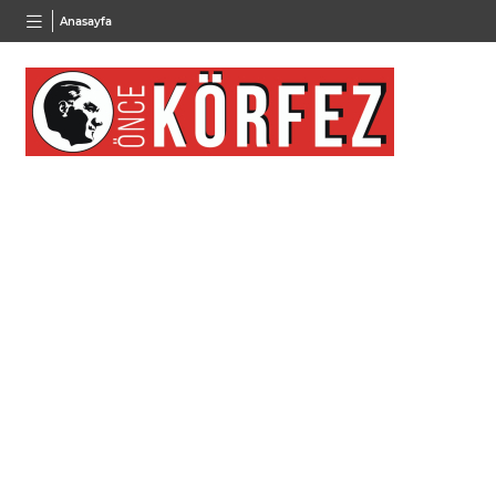
BGN
VND
GAU/
Anasayfa
27,9743
%-0,22
0,0018
%0,32
6.660