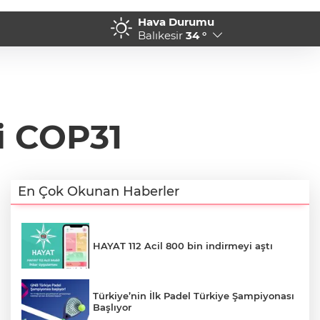
Hava Durumu
 proje
09:31 - Rize Yaşayan Miras
Balıkesir
34 °
i COP31
En Çok Okunan Haberler
HAYAT 112 Acil 800 bin indirmeyi aştı
Türkiye’nin İlk Padel Türkiye Şampiyonası
Başlıyor