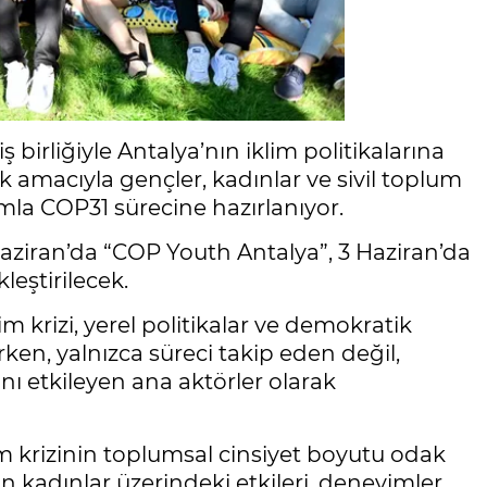
 birliğiyle Antalya’nın iklim politikalarına
 amacıyla gençler, kadınlar ve sivil toplum
mla COP31 sürecine hazırlanıyor.
iran’da “COP Youth Antalya”, 3 Haziran’da
eştirilecek.
krizi, yerel politikalar ve demokratik
irken, yalnızca süreci takip eden değil,
 etkileyen ana aktörler olarak
krizinin toplumsal cinsiyet boyutu odak
 kadınlar üzerindeki etkileri, deneyimler,