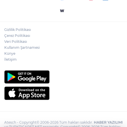
Yeni Škoda Elroq, Continental
Lastikleriyle Yola Çıkıyor
Gizlilik Politikası
İçecekten Ara Öğüne Balın Kullanım
Çerez Politikası
Alanları Çeşitleniyor
Veri Politikası
Kullanım Şartnamesi
Künye
İletişim
Atesch - Copyright© 2006-2026 Tüm hakları saklıdır.
HABER YAZILIMI
ve TURKTICARET.NET projesidir. Copyright© 2006-2026 Tüm hakları