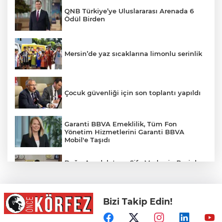
QNB Türkiye’ye Uluslararası Arenada 6
Ödül Birden
Mersin’de yaz sıcaklarına limonlu serinlik
Çocuk güvenliği için son toplantı yapıldı
Garanti BBVA Emeklilik, Tüm Fon
Yönetim Hizmetlerini Garanti BBVA
Mobil'e Taşıdı
Doğu Anadolu'nun Şifa Merkezi... Pasinler
Termal Tesisleri yerli ve yabancı turistleri
ağırlıyor
Bizi Takip Edin!
Gebze Meclisi'nden öğrencilere destek
kararı