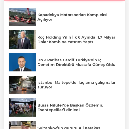
Kapadokya Motorsporları Kompleksi
Açılıyor
Koç Holding Yılın İlk 6 Ayında 1,7 Milyar
Dolar Kombine Yatırım Yaptı
BNP Paribas Cardif Türkiye'nin İç
Denetim Direktörü Mustafa Güneş Oldu
İstanbul Maltepe’de ilaçlama çalışmaları
sürüyor
Bursa Nilüfer'de Başkan Özdemir,
Esentepeliler’i dinledi
Sultanköy’ün gururu Ali Karakaş