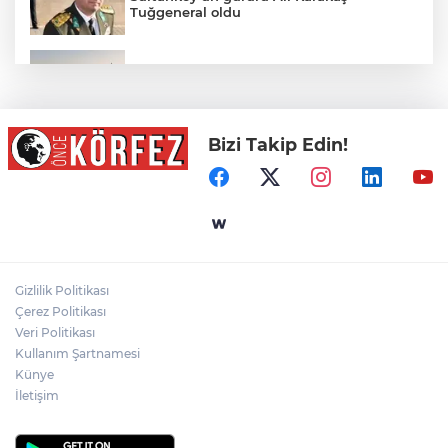
Tuğgeneral oldu
Yeni IONIQ 6 Türkiye’de
Bizi Takip Edin!
Ormanya’nın Atlas’ı yaban hayatına ışık
tutacak
Kayseri Büyükşehir gökyüzü tutkunlarını
Erciyes'te buluşturacak
Gizlilik Politikası
Kimya Sanayisinde Küresel Rekabetin
Çerez Politikası
Rotası İstanbul
Veri Politikası
Kullanım Şartnamesi
Künye
İletişim