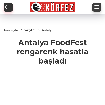
Anasayfa
YAŞAM
Antalya
FoodFest
rengarenk
Antalya FoodFest
hasatla
başladı
rengarenk hasatla
başladı