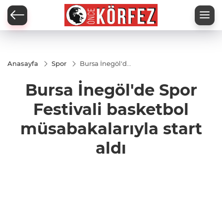
Anasayfa
Spor
Bursa İnegöl'de
Spor Festivali
basketbol
Bursa İnegöl'de Spor
müsabakalarıyla
start aldı
Festivali basketbol
müsabakalarıyla start
aldı