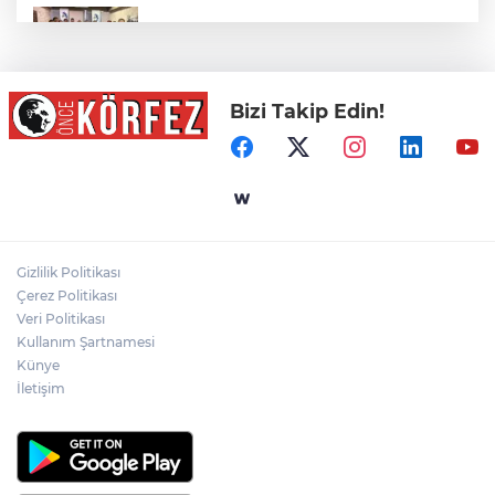
Mühendis Tek-Sen Bayındırlık’tan tarihi
adım: İlk şube Diyarbakır’da açıldı
Bizi Takip Edin!
İzmir İtfaiyesi’ne 13,5 Milyon Euro’luk
Teknoloji Yatırımı
Yelkencilerin Zorlu Mücadelesi Nefesleri
Kesti
Gizlilik Politikası
Çerez Politikası
Şiddetli Karın Ağrısına Dikkat!
Veri Politikası
Kullanım Şartnamesi
Künye
İletişim