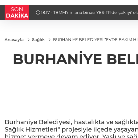
SON
18:04 - Bakan Göktaş: Terörsüz Türkiye tarihi bir
DAKİKA
Anasayfa
Sağlık
BURHANİYE BELEDİYESİ “EVDE BAKIM H
BURHANİYE BELE
Burhaniye Belediyesi, hastalıkta ve sağlık
Sağlık Hizmetleri" projesiyle ilçede yaşay
hizmet vermeye devam ediyor. Yaşlı ve sağl