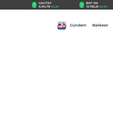
TRY
BIST 100
USD
78
%0,29
13.785,25
%0,60
47,5885
%0,06
Gündem
Balıkesir