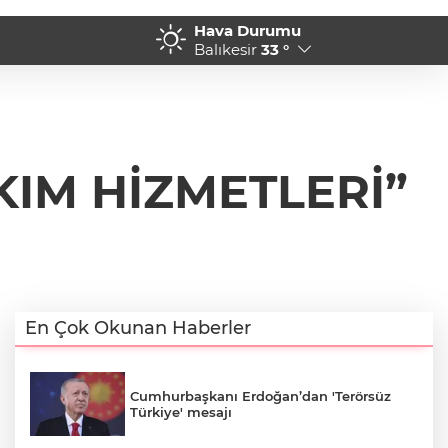
Hava Durumu
nın yerini tek asistan alabilir
18:04 - Yağış sonrası deni
Balıkesir
33 °
yüzmeyin
KIM HİZMETLERİ”
En Çok Okunan Haberler
Cumhurbaşkanı Erdoğan’dan 'Terörsüz
Türkiye' mesajı