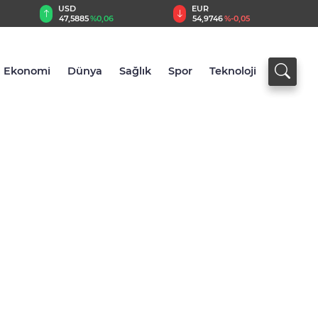
EUR
GBP
54,9746
%-0,05
64,1812
%0,15
Ekonomi
Dünya
Sağlık
Spor
Teknoloji