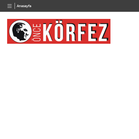
BGN
VND
GAU/
Anasayfa
28,0626
%0,37
0,0018
%0,14
6.514,