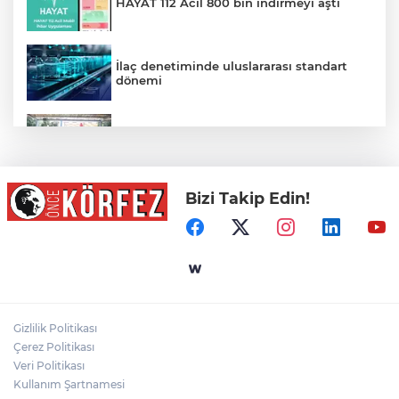
HAYAT 112 Acil 800 bin indirmeyi aştı
İlaç denetiminde uluslararası standart
dönemi
Balıkesir’de kadın muhtarlar dayanışma
kahvaltısında
Bizi Takip Edin!
Sağlıklı Yaşam Programı Vatandaşları Bu
Hafta da Sporla Buluşturdu
Derince'ye 120 yataklı sağlık tesisi geliyor
Gizlilik Politikası
Gaziantep Nurdağı Deprem Müzesi ve
Çerez Politikası
Afet Farkındalık Merkezi için iş birliği
Veri Politikası
Kullanım Şartnamesi