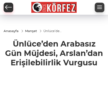
Anasayfa
Manşet
Ünlüce’den
Arabasız
Gün
Ünlüce’den Arabasız
Müjdesi,
Arslan’dan
Erişilebilirlik
Gün Müjdesi, Arslan’dan
Vurgusu
Erişilebilirlik Vurgusu