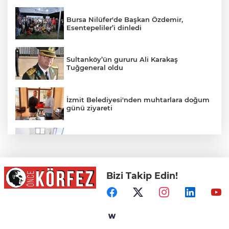
Bursa Nilüfer'de Başkan Özdemir,
Esentepeliler’i dinledi
Sultanköy’ün gururu Ali Karakaş
Tuğgeneral oldu
İzmit Belediyesi'nden muhtarlara doğum
günü ziyareti
İzmir Büyükşehir’in Yaz Okulu hem
eğlendiriyor hem öğretiyor
Bizi Takip Edin!
Mersin Sinema Ofisi Avrupa’nın djital
vitrininde
MGK bugün toplanıyor... Gündem
'Terörsüz Türkiye'