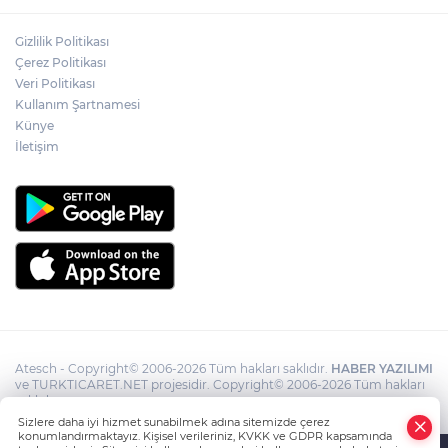
Gizlilik Politikası
Ormanya’nın Atlas’ı yaban hayatına ışık
Çerez Politikası
tutacak
Veri Politikası
Kullanım Şartnamesi
Künye
İletişim
Atesch - Copyright© 2006-2026 Tüm hakları saklıdır.
HABER YAZILIMI
ve TURKTICARET.NET projesidir. Copyright© 2006-2026 Tüm hakları
saklıdır.
Sizlere daha iyi hizmet sunabilmek adına sitemizde çerez
konumlandırmaktayız. Kişisel verileriniz, KVKK ve GDPR kapsamında