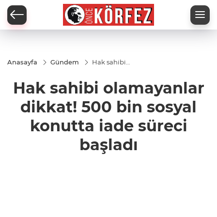
Anasayfa
Gündem
Hak sahibi
olamayanlar
dikkat! 500
Hak sahibi olamayanlar
bin sosyal
konutta
iade süreci
dikkat! 500 bin sosyal
başladı
konutta iade süreci
başladı