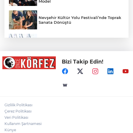
Model
Nevşehir Kültür Yolu Festivali’nde Toprak
Sanata Dönüştü
Yelkencilerin Zorlu Mücadelesi Nefesleri
Kesti
Bizi Takip Edin!
TEKNOFEST Drone Şampiyonası’nda İlk
Etap Heyecanı Şırnak’ta Yaşanacak
MXGP Türkiye & NG Afyon Motofest’e
Arabica Coffee Desteği
Gizlilik Politikası
Çerez Politikası
Şiddetli Karın Ağrısına Dikkat!
Veri Politikası
Kullanım Şartnamesi
Künye