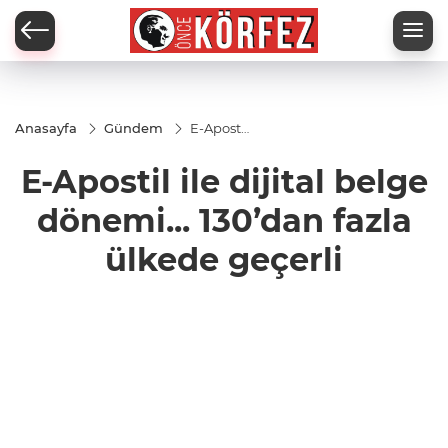
Anasayfa
Gündem
E-Apostil
ile dijital
belge
E-Apostil ile dijital belge
dönemi...
130’dan
fazla
dönemi... 130’dan fazla
ülkede
geçerli
ülkede geçerli