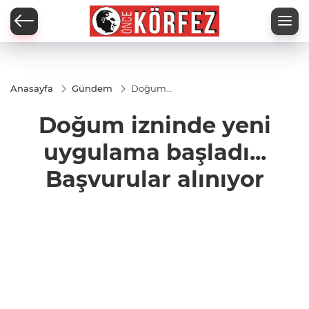
Anasayfa
Gündem
Doğum
izninde
yeni
Doğum izninde yeni
uygulama
başladı...
Başvurular
uygulama başladı...
alınıyor
Başvurular alınıyor