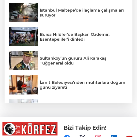
İstanbul Maltepe’de ilaçlama çalışmaları
sürüyor
Bursa Nilüfer'de Başkan Özdemir,
Esentepeliler’i dinledi
Sultanköy’ün gururu Ali Karakaş
Tuğgeneral oldu
İzmit Belediyesi'nden muhtarlara doğum
günü ziyareti
İzmir Büyükşehir’in Yaz Okulu hem
eğlendiriyor hem öğretiyor
Bizi Takip Edin!
Mersin Sinema Ofisi Avrupa’nın djital
vitrininde