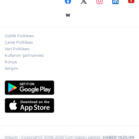
MGK bugün toplanıyor... Gündem
'Terörsüz Türkiye'
Gizlilik Politikası
Ormanya’nın Atlas’ı yaban hayatına ışık
Çerez Politikası
tutacak
Veri Politikası
Kullanım Şartnamesi
Künye
İletişim
Atesch - Copyright© 2006-2026 Tüm hakları saklıdır.
HABER YAZILIMI