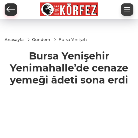
Anasayfa
Gündem
Bursa Yenişehir
Yenimahalle’de
cenaze yemeği
Bursa Yenişehir
âdeti sona erdi
Yenimahalle’de cenaze
yemeği âdeti sona erdi