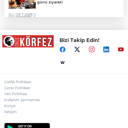
günü ziyareti
İzmir Büyükşehir’in Yaz Okulu hem
eğlendiriyor hem öğretiyor
Bizi Takip Edin!
Mersin Sinema Ofisi Avrupa’nın djital
vitrininde
MGK bugün toplanıyor... Gündem
'Terörsüz Türkiye'
Gizlilik Politikası
Ormanya’nın Atlas’ı yaban hayatına ışık
Çerez Politikası
tutacak
Veri Politikası
Kullanım Şartnamesi
Künye
İletişim