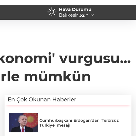
Hava Durumu
lık dev hacim
13:35 - Bursa Şehir Hastan
Balıkesir
32 °
konomi' vurgusu...
erle mümkün
En Çok Okunan Haberler
Cumhurbaşkanı Erdoğan’dan 'Terörsüz
Türkiye' mesajı