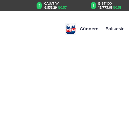
TRY
BIST 100
USD
29
%0,57
13.773,61
%0,51
47,5889
%0,06
Gündem
Balıkesir