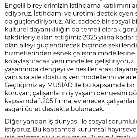
Engelli bireylerimizin istihdama katılımını ar
ediyoruz. İstihdamı ve üretimi destekleyen 
da güçlendiriyoruz. Aile, sadece bir sosyal
kültürel dayanıklılığın da temeli olarak g
takdirleriyle ilan ettiğimiz 2025 yılına kada
olan aileyi güçlendirecek biçimde şekillen
hizmetlerinden esnek çalışma modellerine ka
kolaylaştıracak yeni modeller geliştiriyoruz.
yaşamında dengeyi ve nesiller arası dayan
yanı sıra aile dostu iş yeri modellerini ve a
Geçtiğimiz ay MÜSİAD ile bu kapsamda bir p
koruyan, çalışanların iş yaşam dengesini gö
kapsamda 1.205 firma, evlenecek çalışanların
asgari ücret destekte bulunacak.
Diğer yandan iş dünyası ile sosyal soruml
istiyoruz. Bu kapsamda kurumsal hayırsever