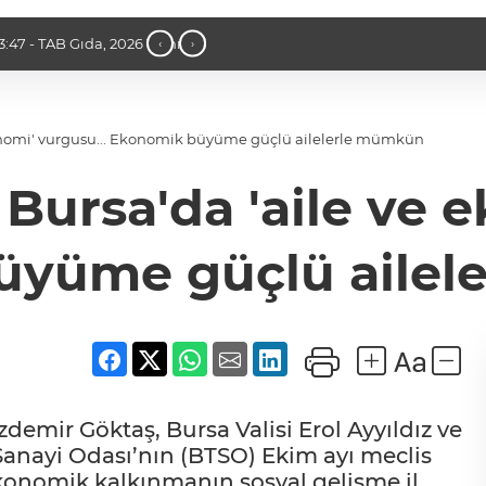
ü Operasyonel
13:35 - Bilişim 500'de 39 milyar dolar
‹
›
konomi' vurgusu... Ekonomik büyüme güçlü ailelerle mümkün
Bursa'da 'aile ve e
üyüme güçlü ailel
demir Göktaş, Bursa Valisi Erol Ayyıldız ve
 Sanayi Odası’nın (BTSO) Ekim ayı meclis
ekonomik kalkınmanın sosyal gelişme il