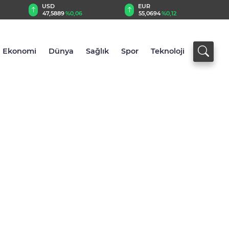
EUR
GBP
55,0694
%0,12
64,2253
%0,22
Ekonomi
Dünya
Sağlık
Spor
Teknoloji