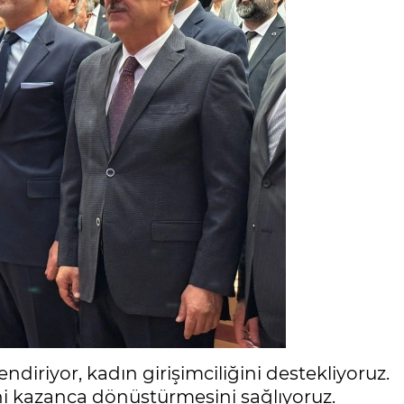
iriyor, kadın girişimciliğini destekliyoruz.
ni kazanca dönüştürmesini sağlıyoruz.