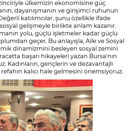
zinciriyle ülkemizin ekonomisine güç
anın, dayanışmanın ve girişimci ruhunun
eğerli katılımcılar, şunu özellikle ifade
syal gelişmeyle birlikte anlam kazanır.
lmanın yolu, güçlü işletmeler kadar güçlü
toplumdan geçer. Bu anlayışla, Aile ve Sosyal
omik dinamizmini besleyen sosyal zemini
acatta başarı hikayeleri yazan Bursa'nın
z. Kadınların, gençlerin ve dezavantajlı
 refahın kalıcı hale gelmesini önemsiyoruz.