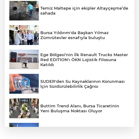
Temiz Maltepe için ekipler Altayçeşme’de
sahada
Bursa Yıldırım'da Başkan Yılmaz
Zümrütevler esnafıyla buluştu
Ege Bölgesi'nin İlk Renault Trucks Master
Red EDITION'ı ÖKN Lojistik Filosuna
Katıldı
SUDER'den Su Kaynaklarının Korunması
İçin Sürdürülebilirlik Çağrısı
Buttim Trend Alanı, Bursa Ticaretinin
Yeni Buluşma Noktası Oluyor
Mahalle Mutfağı kimsesizlerin sofralarını
ısıtıyor