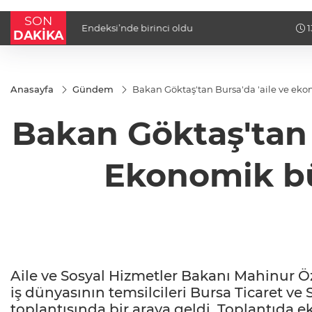
SON
13:47 - TAB Gıda, 2026 Yılının İlk Yarısında Güçl
DAKİKA
Performansıyla Büyümesini Sürdürdü
Anasayfa
Gündem
Bakan Göktaş'tan Bursa'da 'aile ve e
Bakan Göktaş'tan 
Ekonomik b
Aile ve Sosyal Hizmetler Bakanı Mahinur Öz
iş dünyasının temsilcileri Bursa Ticaret ve
toplantısında bir araya geldi. Toplantıda 