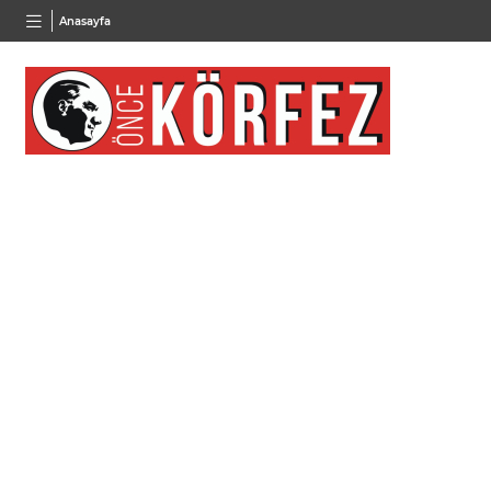
BGN
VND
GAU/
Anasayfa
28,0626
%0,37
0,0018
%0,14
6.533,