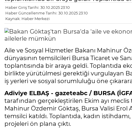
Haber Giriş Tarihi: 30.10.2025 23:10
Haber Güncellenme Tarihi: 30.10.2025 23:10
Kaynak: Haber Merkezi
Aile ve Sosyal Hizmetler Bakanı Mahinur Özde
dünyasının temsilcileri Bursa Ticaret ve Sa
toplantısında bir araya geldi. Toplantıda e
birlikte yürütülmesi gerektiği vurgulayan Ba
iş yerleri ve sosyal sorumluluğu öne çıkararak 
Adiviye ELBAŞ - gazeteabc / BURSA (İGFA
tarafından gerçekleştirilen Ekim ayı meclis 
Mahinur Özdemir Göktaş, Bursa Valisi Erol A
temsilci katıldı. Toplantıda, kadın istihdamı
projeleri ön plana çıktı.