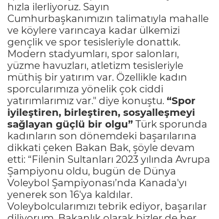
hızla ilerliyoruz. Sayın
Cumhurbaşkanımızın talimatıyla mahalle
ve köylere varıncaya kadar ülkemizi
gençlik ve spor tesisleriyle donattık.
Modern stadyumları, spor salonları,
yüzme havuzları, atletizm tesisleriyle
müthiş bir yatırım var. Özellikle kadın
sporcularımıza yönelik çok ciddi
yatırımlarımız var." diye konuştu.
“Spor
iyileştiren, birleştiren, sosyalleşmeyi
sağlayan güçlü bir olgu”
Türk sporunda
kadınların son dönemdeki başarılarına
dikkati çeken Bakan Bak, şöyle devam
etti: “Filenin Sultanları 2023 yılında Avrupa
Şampiyonu oldu, bugün de Dünya
Voleybol Şampiyonası’nda Kanada'yı
yenerek son 16'ya kaldılar.
Voleybolcularımızı tebrik ediyor, başarılar
diliyorum. Bakanlık olarak bizler de her