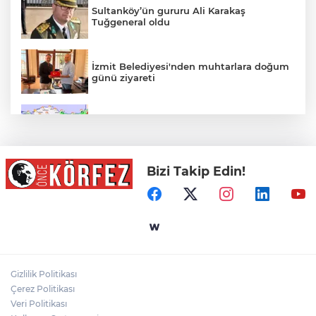
Sultanköy’ün gururu Ali Karakaş
Tuğgeneral oldu
İzmit Belediyesi'nden muhtarlara doğum
günü ziyareti
Rüzgar sert esecek, sıcaklık
değişmeyecek
Bizi Takip Edin!
Bilişim 500'de 39 Milyar Dolarlık Dev
Hacim
Mersin Sinema Ofisi Avrupa’nın djital
vitrininde
Gizlilik Politikası
Gümrük Muhafaza'dan kaçakçılığa darbe!
Çerez Politikası
2026'da 58 bin 519 canlı hayvan kurtarıldı
Veri Politikası