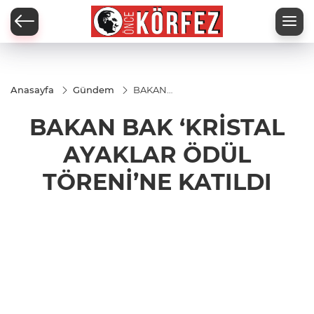
Anasayfa
Gündem
BAKAN
BAK
‘KRİSTAL
BAKAN BAK ‘KRİSTAL
AYAKLAR
ÖDÜL
TÖRENİ’NE
AYAKLAR ÖDÜL
KATILDI
TÖRENİ’NE KATILDI