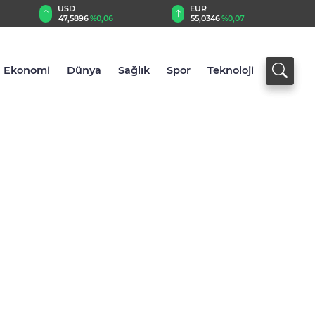
EUR
GBP
896
%0,06
55,0346
%0,07
64,2344
%0,23
Ekonomi
Dünya
Sağlık
Spor
Teknoloji