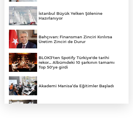
İstanbul Büyük Yelken Şölenine
Hazırlanıyor
Bahçıvan: Finansman Zinciri Kırılırsa
Üretim Zinciri de Durur
BLOK3'ten Spotify Türkiye'de tarihi
rekor... Albümdeki 10 şarkının tamamı
Top 50'ye girdi
Akademi Manisa’da Eğitimler Başladı
İzmit'te sıcak yemek desteğiyle
dayanışma büyüyor
Sakarya'da gençler istedi, Başkan