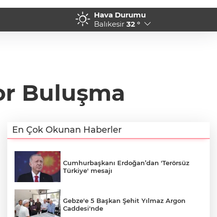
Hava Durumu
Pekyatırmacı'dan esnaf ziyareti
15:47 - Koç Holding Yıl
Balıkesir
32 °
Yaptı
kor Buluşma
En Çok Okunan Haberler
Cumhurbaşkanı Erdoğan’dan 'Terörsüz
Türkiye' mesajı
Gebze'e 5 Başkan Şehit Yılmaz Argon
Caddesi'nde