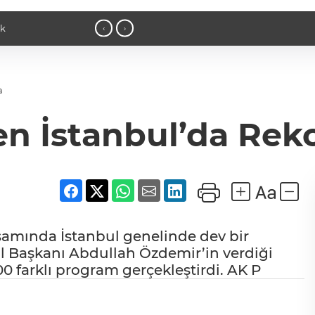
15:53 - Konya Selçuklu'da Başkan 
‹
›
a
en İstanbul’da Re
psamında İstanbul genelinde dev bir
 İl Başkanı Abdullah Özdemir’in verdiği
700 farklı program gerçekleştirdi. AK P