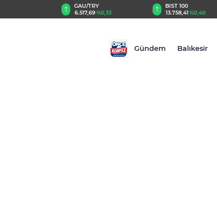
GAU/TRY
BIST 100
USD
6.517,69
%0,33
13.758,41
%0,40
47,5
Gündem
Balıkesir