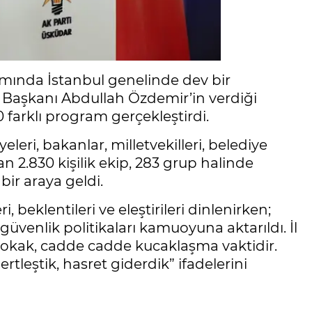
samında İstanbul genelinde dev bir
İl Başkanı Abdullah Özdemir’in verdiği
00 farklı program gerçekleştirdi.
eri, bakanlar, milletvekilleri, belediye
 2.830 kişilik ekip, 283 grup halinde
bir araya geldi.
beklentileri ve eleştirileri dinlenirken;
üvenlik politikaları kamuoyuna aktarıldı. İl
okak, cadde cadde kucaklaşma vaktidir.
rtleştik, hasret giderdik” ifadelerini