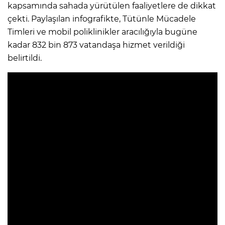
kapsamında sahada yürütülen faaliyetlere de dikkat
çekti. Paylaşılan infografikte, Tütünle Mücadele
Timleri ve mobil poliklinikler aracılığıyla bugüne
kadar 832 bin 873 vatandaşa hizmet verildiği
belirtildi.