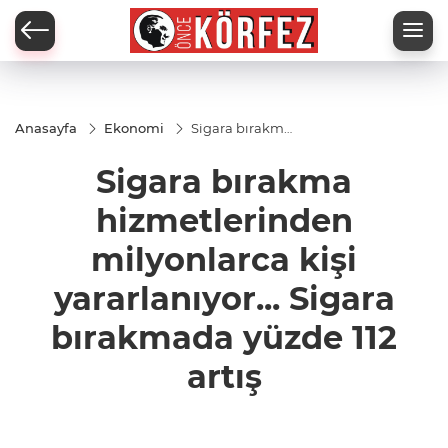
Anasayfa
Ekonomi
Sigara bırakma
hizmetlerinden
milyonlarca kişi
Sigara bırakma
yararlanıyor...
Sigara
bırakmada
hizmetlerinden
yüzde 112 artış
milyonlarca kişi
yararlanıyor... Sigara
bırakmada yüzde 112
artış