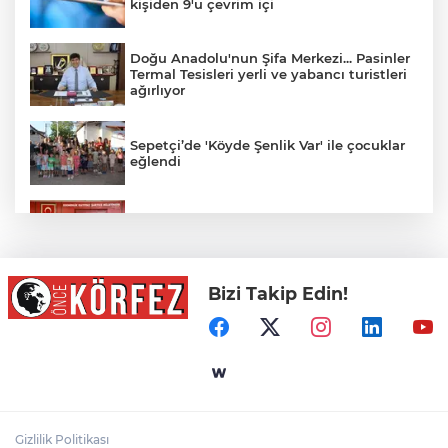
kişiden 9'u çevrim içi
Doğu Anadolu'nun Şifa Merkezi... Pasinler
Termal Tesisleri yerli ve yabancı turistleri
ağırlıyor
Sepetçi’de 'Köyde Şenlik Var' ile çocuklar
eğlendi
Gebze Meclisi'nden öğrencilere destek
kararı
Bizi Takip Edin!
Sokakta neler konuşuluyor? Kemal
Kılıçdaroğlu mu, Özgür Özel mi?
İçecekten Ara Öğüne Balın Kullanım
Alanları Çeşitleniyor
Gizlilik Politikası