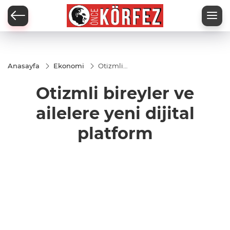
Anasayfa
Ekonomi
Otizmli
bireyler
ve
Otizmli bireyler ve
ailelere
yeni
dijital
ailelere yeni dijital
platform
platform