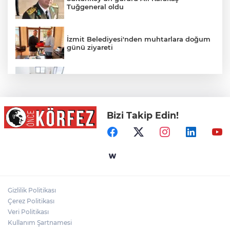
Tuğgeneral oldu
İzmit Belediyesi'nden muhtarlara doğum
günü ziyareti
İzmir Büyükşehir’in Yaz Okulu hem
eğlendiriyor hem öğretiyor
Bizi Takip Edin!
Mersin Sinema Ofisi Avrupa’nın djital
vitrininde
MGK bugün toplanıyor... Gündem
'Terörsüz Türkiye'
Gizlilik Politikası
Ormanya’nın Atlas’ı yaban hayatına ışık
Çerez Politikası
tutacak
Veri Politikası
Kullanım Şartnamesi