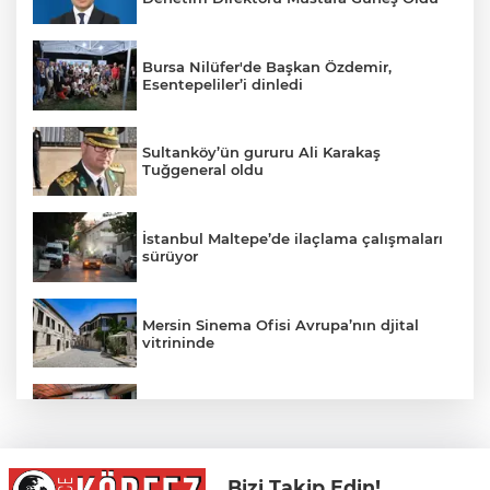
Bursa Nilüfer'de Başkan Özdemir,
Esentepeliler’i dinledi
Sultanköy’ün gururu Ali Karakaş
Tuğgeneral oldu
İstanbul Maltepe’de ilaçlama çalışmaları
sürüyor
Mersin Sinema Ofisi Avrupa’nın djital
vitrininde
Forbes Türkiye 30 Altı 30 Başvuruları İçin
Son Dönemece Girildi
Bizi Takip Edin!