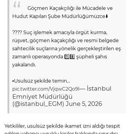
Göçmen Kaçakçılığı ile Mücadele ve
Hudut Kapıları Şube Müdürlüğümüzce⬇️
???? Suç işlemek amacıyla örgüt kurma,
rüşvet, göçmen kaçakçılığı ve resmi belgede
sahtecilik suçlarına yönelik gerçekleştirilen eş
zamanlı operasyonda 1️⃣8️⃣ şüpheli şahıs
yakalandı.
▪️Usulsüz şekilde temin…
— İstanbul
pic.twitter.com/VjqwC2Qo9l
Emniyet Müdürlüğü
(@istanbul_EGM)
June 5, 2026
Yetkililer, usulsüz şekilde ikamet izni aldığı tespit
edilen yabancı uyruklu kişiler hakkında sınır dışı