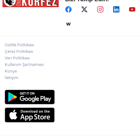
Kimya Sanayisinde Küresel Rekabetin
Rotası İstanbul
Gümrük Muhafaza'dan kaçakçılığa darbe!
2026'da 58 bin 519 canlı hayvan kurtarıldı
Gizlilik Politikası
Bilişim 500'de 39 Milyar Dolarlık Dev
Çerez Politikası
Hacim
Veri Politikası
Kullanım Şartnamesi
Künye
İletişim