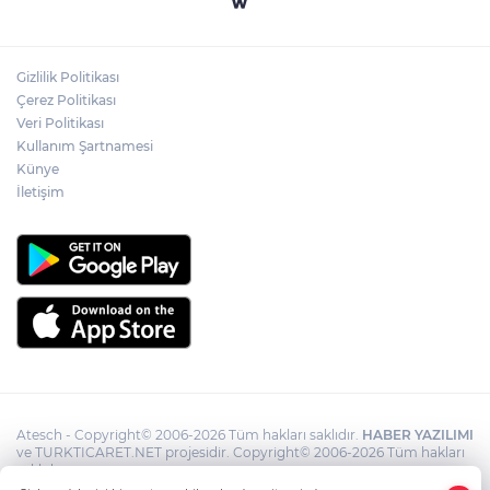
Yelkencilerin Zorlu Mücadelesi Nefesleri
Kesti
Gizlilik Politikası
Çerez Politikası
Şiddetli Karın Ağrısına Dikkat!
Veri Politikası
Kullanım Şartnamesi
Künye
İletişim
Atesch - Copyright© 2006-2026 Tüm hakları saklıdır.
HABER YAZILIMI
ve TURKTICARET.NET projesidir. Copyright© 2006-2026 Tüm hakları
saklıdır.