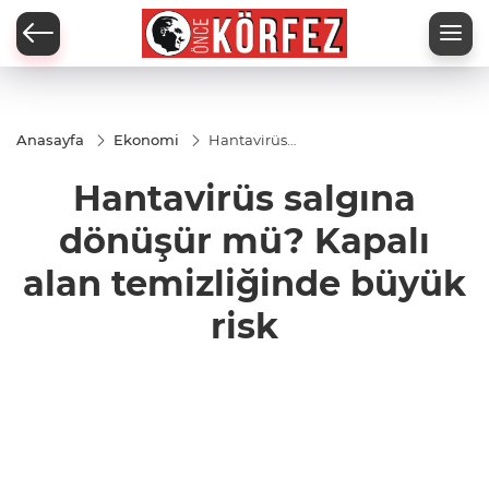
Anasayfa
Ekonomi
Hantavirüs
salgına
dönüşür
Hantavirüs salgına
mü? Kapalı
alan
temizliğinde
dönüşür mü? Kapalı
büyük risk
alan temizliğinde büyük
risk