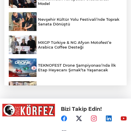
Model
Nevşehir Kültür Yolu Festivali’nde Toprak
Sanata Dönüştü
MXGP Türkiye & NG Afyon Motofest’e
Arabica Coffee Desteği
TEKNOFEST Drone Şampiyonası’nda İlk
Etap Heyecanı Şırnak’ta Yaşanacak
Mühendis Tek-Sen Bayındırlık’tan tarihi
adım: İlk şube Diyarbakır’da açıldı
Bizi Takip Edin!
İzmir İtfaiyesi’ne 13,5 Milyon Euro’luk
Teknoloji Yatırımı