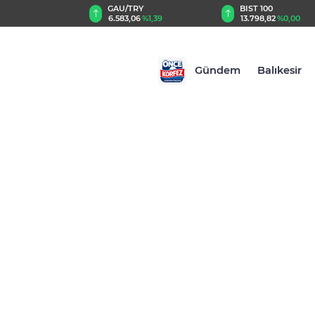
GAU/TRY
BIST 100
8
%0,26
6.583,06
%1,39
13.798,82
%0,00
Gündem
Balıkesir