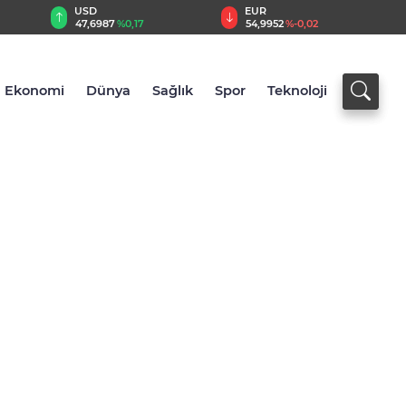
USD
EUR
47,6987
%0,17
54,9952
%-0,02
Ekonomi
Dünya
Sağlık
Spor
Teknoloji