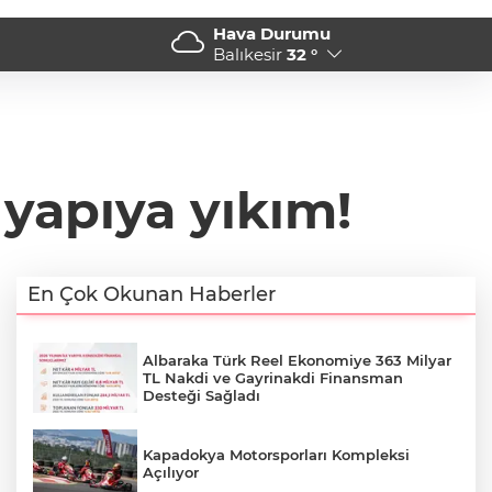
Hava Durumu
rketlere sıkı denetim
10:04 - Kocaeli’de KOTKO 
Balıkesir
32 °
 yapıya yıkım!
En Çok Okunan Haberler
Albaraka Türk Reel Ekonomiye 363 Milyar
TL Nakdi ve Gayrinakdi Finansman
Desteği Sağladı
Kapadokya Motorsporları Kompleksi
Açılıyor