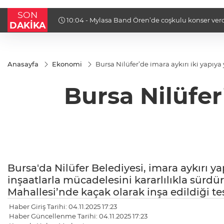
SON
arı
10:04 - Mylasa Band Ören’de coşkulu konser ver
DAKİKA
Anasayfa
Ekonomi
Bursa Nilüfer’de imara aykırı iki yapıya
Bursa Nilüfer
Bursa'da Nilüfer Belediyesi, imara aykırı ya
inşaatlarla mücadelesini kararlılıkla sürd
Mahallesi’nde kaçak olarak inşa edildiği tespi
Haber Giriş Tarihi: 04.11.2025 17:23
Haber Güncellenme Tarihi: 04.11.2025 17:23