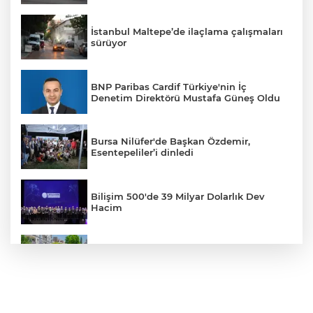
İstanbul Maltepe’de ilaçlama çalışmaları
sürüyor
BNP Paribas Cardif Türkiye'nin İç
Denetim Direktörü Mustafa Güneş Oldu
Bursa Nilüfer'de Başkan Özdemir,
Esentepeliler’i dinledi
Bilişim 500'de 39 Milyar Dolarlık Dev
Hacim
Daha yeşil Milas için yoğun çalışma
İzmir’in simge yapısı Cihan Palas yeniden