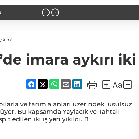
di
10:04 - İstanbul Maltepe’de zincir ma
‹
›
 yıkım!
’de imara aykırı iki
pılarla ve tarım alanları üzerindeki usulsüz
ürüyor. Bu kapsamda Yaylacık ve Tahtalı
t edilen iki iş yeri yıkıldı. B