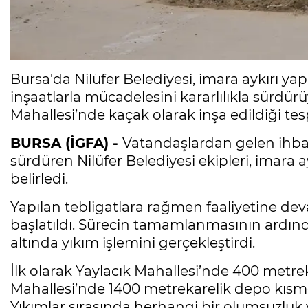
Bursa'da Nilüfer Belediyesi, imara aykırı yap
inşaatlarla mücadelesini kararlılıkla sürdür
Mahallesi’nde kaçak olarak inşa edildiği tespit
BURSA (İGFA) -
Vatandaşlardan gelen ihbarl
sürdüren Nilüfer Belediyesi ekipleri, imara ay
belirledi.
Yapılan tebligatlara rağmen faaliyetine dev
başlatıldı. Sürecin tamamlanmasının ardınd
altında yıkım işlemini gerçekleştirdi.
İlk olarak Yaylacık Mahallesi’nde 400 metreka
Mahallesi’nde 1400 metrekarelik depo kısmen
Yıkımlar sırasında herhangi bir olumsuzluk