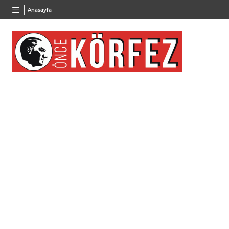
TND
BGN
VND
Anasayfa
16,2351
%-0,04
27,9743
%-0,22
0,001