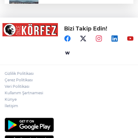
Derince'ye 120 yataklı sağlık tesisi geliyor
Bizi Takip Edin!
Gaziantep Nurdağı Deprem Müzesi ve
Afet Farkındalık Merkezi için iş birliği
Başkan Vekili Şahin Biba: Bursa'nın
geleceğini bütüncül anlayışla planlıyoruz
Gizlilik Politikası
Bursa’da TEKNOSAB KOBİ OSB tanıtıldı...
Çerez Politikası
Bursa’nın kalkınma yolculuğunda yeni
dönem
Veri Politikası
Kullanım Şartnamesi
Künye
İletişim