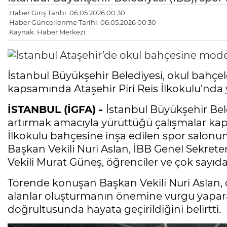
Haber Giriş Tarihi: 06.05.2026 00:30
Haber Güncellenme Tarihi: 06.05.2026 00:30
Kaynak: Haber Merkezi
İstanbul Büyükşehir Belediyesi, okul bahçe
kapsamında Ataşehir Piri Reis İlkokulu’nda y
İSTANBUL (İGFA) -
İstanbul Büyükşehir Beled
artırmak amacıyla yürüttüğü çalışmalar kap
İlkokulu bahçesine inşa edilen spor salonunu
Başkan Vekili Nuri Aslan, İBB Genel Sekret
Vekili Murat Güneş, öğrenciler ve çok sayıda 
Törende konuşan Başkan Vekili Nuri Aslan, ço
alanlar oluşturmanın önemine vurgu yapara
doğrultusunda hayata geçirildiğini belirtti.