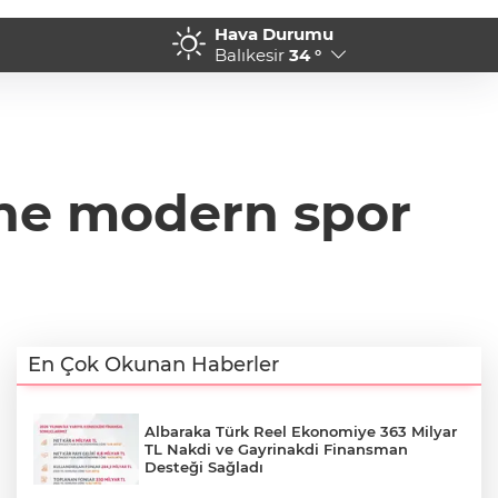
Hava Durumu
sı Değişiyor
21:22 - İş Bankası Grubu 
Balıkesir
34 °
ine modern spor
En Çok Okunan Haberler
Albaraka Türk Reel Ekonomiye 363 Milyar
TL Nakdi ve Gayrinakdi Finansman
Desteği Sağladı