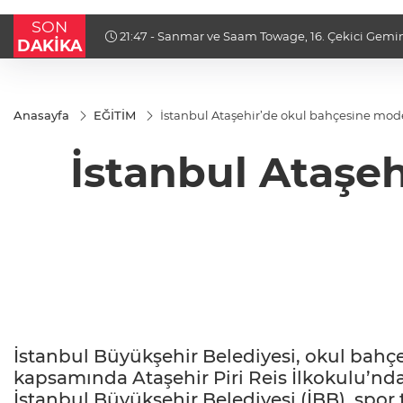
SON
ışla 5,8
21:47 - Sanmar ve Saam Towage, 16. Çekici Gemin
DAKİKA
Ortaklıklarını Güçlendirdi
Anasayfa
EĞİTİM
İstanbul Ataşehir’de okul bahçesine mod
İstanbul Ataşe
İstanbul Büyükşehir Belediyesi, okul bahç
kapsamında Ataşehir Piri Reis İlkokulu’nda 
İstanbul Büyükşehir Belediyesi (İBB), spor 