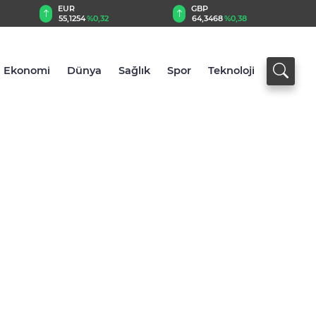
EUR
GBP
55,1254
%0,32
64,3468
%0,38
Ekonomi
Dünya
Sağlık
Spor
Teknoloji