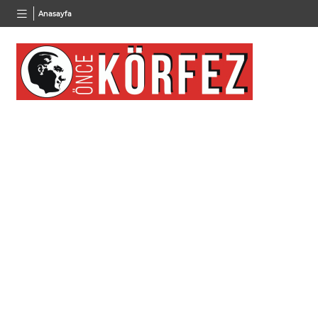
BGN
VND
GAU/
Anasayfa
27,9743
%-0,22
0,0018
%0,32
6.660