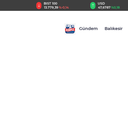
TRY
BIST 100
USD
,55
%2,59
13.779,39
%-0,14
47,6787
%0,18
Gündem
Balıkesir