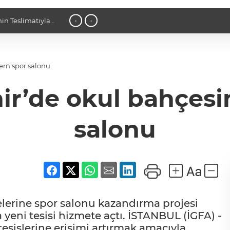
in Teslimatıyla
21:22 - Alarko Carrier’da Ortaklık Yapı
‹
›
ern spor salonu
hir’de okul bahçes
salonu
elerine spor salonu kazandırma projesi
yeni tesisi hizmete açtı. İSTANBUL (İGFA) -
tesislerine erişimi artırmak amacıyla