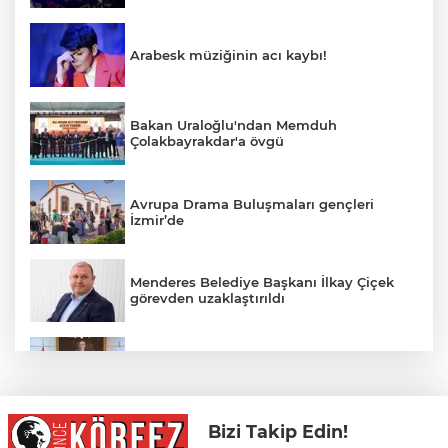
Arabesk müziğinin acı kaybı!
Bakan Uraloğlu'ndan Memduh
Çolakbayrakdar'a övgü
Avrupa Drama Buluşmaları gençleri
İzmir’de
Menderes Belediye Başkanı İlkay Çiçek
görevden uzaklaştırıldı
Antalya Konyaaltı’nın merkez ve yayla
yolları yenilenecek
Bizi Takip Edin!
Türkiye Karting Şampiyonası'nın 4. Ayağı,