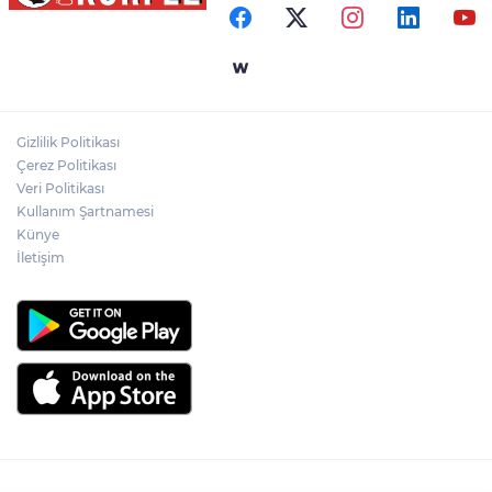
Nevşehir'de Yapıldı
Esnaf odalarından ortak açıklama
Gizlilik Politikası
Altınoluk Alevi Kültür ve Sanat Festivali
Çerez Politikası
renkli anlara sahne oldu
Veri Politikası
Kullanım Şartnamesi
Künye
İletişim