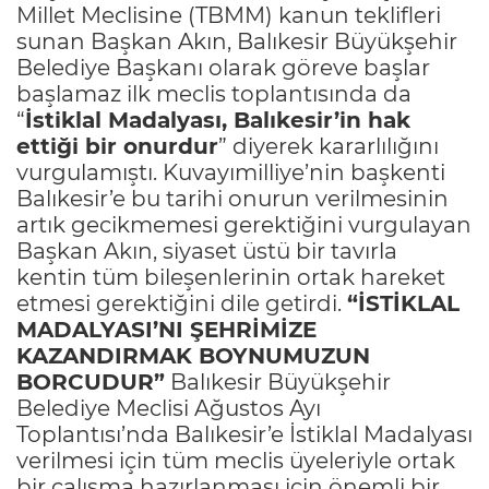
Millet Meclisine (TBMM) kanun teklifleri
sunan Başkan Akın, Balıkesir Büyükşehir
Belediye Başkanı olarak göreve başlar
başlamaz ilk meclis toplantısında da
“
İstiklal Madalyası, Balıkesir’in hak
ettiği bir onurdur
” diyerek kararlılığını
vurgulamıştı. Kuvayımilliye’nin başkenti
Balıkesir’e bu tarihi onurun verilmesinin
artık gecikmemesi gerektiğini vurgulayan
Başkan Akın, siyaset üstü bir tavırla
kentin tüm bileşenlerinin ortak hareket
etmesi gerektiğini dile getirdi.
“İSTİKLAL
MADALYASI’NI ŞEHRİMİZE
KAZANDIRMAK BOYNUMUZUN
BORCUDUR”
Balıkesir Büyükşehir
Belediye Meclisi Ağustos Ayı
Toplantısı’nda Balıkesir’e İstiklal Madalyası
verilmesi için tüm meclis üyeleriyle ortak
bir çalışma hazırlanması için önemli bir