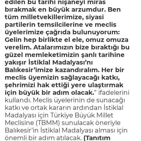
edilen bu tarihi nişaneyi miras
bırakmak en büyük arzumdur. Ben
tüm milletvekillerimize, siyasi
partilerin temsilcilerine ve meclis
üyelerimize çağrıda bulunuyorum:
Gelin hep birlikte el ele, omuz omuza
verelim. Atalarımızın bize bıraktığı bu
güzel memleketimizin şanlı tarihine
yakışır İstiklal Madalyası’nı
Balıkesir’imize kazandıralım. Her bir
meclis üyemizin sağlayacağı katkı,
şehrimizi hak ettiği yere ulaştırmak
için büyük bir adım olacak.
” ifadelerini
kullandı. Meclis üyelerinin de sunacağı
katkı ve ortak kararın ardından İstiklal
Madalyası için Türkiye Büyük Millet
Meclisine (TBMM) sunulacak öneriyle
Balıkesir’in İstiklal Madalyası alması için
önemli bir adım atılacak.
(Tanıtım