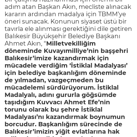
adım atan Başkan Akın, mecliste alınacak
kararın ardından madalya için TBMM’ye
öneri sunacak. Konunun siyaset üstü bir
tavırla ele alınması gerektiğini dile getiren
Balıkesir Büyükşehir Belediye Başkanı
Ahmet Akın, “
Milletvekilliğim
döneminde Kuvayımilliye’nin başşehri
Balıkesir’imize kazandırmak için
mücadele verdiğim ‘İstiklal Madalyası’
için belediye başkanlığım döneminde
de yılmadan, vazgeçmeden bu
mücadelemi sürdürüyorum. İstiklal
Madalyalı, adını gururla göğsümde
taşıdığım Kuvvacı Ahmet Efe’nin
torunu olarak bu şehre İstiklal
Madalyası’nı kazandırmak boynumun
borcudur. Başkanlığım sürecinde de
Balıkesir’imizin yiğit evlatlarına hak