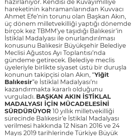
hazırlanıyor. Kendisi de Kuvayımilliye
hareketinin kahramanlarından Kuvvacı
Ahmet Efe’nin torunu olan Başkan Akın,
üç dönem milletvekilliği yaptığı dönemde
birçok kez TBMM’ye taşıdığı Balıkesir’in
İstiklal Madalyası ile onurlandırılması
konusunu Balıkesir Büyükşehir Belediye
Meclisi Ağustos Ayı Toplantısı’nda
gündeme getirecek. Belediye meclis
üyeleriyle birlikte siyaset üstü bir duruşla
konunun takipçisi olan Akın, “
Yiğit
Balıkesir
”e İstiklal Madalyası’nı
kazandırmakta kararlı olduğunu
vurguladı.
BAŞKAN AKIN İSTİKLAL
MADALYASI İÇİN MÜCADELESİNİ
SÜRDÜRÜYOR
10 yıllık milletvekilliği
sürecinde Balıkesir’e İstiklal Madalyası
verilmesi hakkında 12 Nisan 2016 ve 24
Mayıs 2019 tarihlerinde Türkiye Büyük