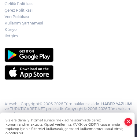
Gizlilik Politikası
Gaziantep Nurdağı Deprem Müzesi ve
Çerez Politikası
Afet Farkındalık Merkezi için iş birliği
Veri Politikası
Kullanım Şartnamesi
Künye
İletişim
Atesch - Copyright© 2006-2026 Tüm hakları saklıdır.
HABER YAZILIMI
ve TURKTICARET.NET projesidir. Copyright© 2006-2026 Tüm hakları
saklıdır.
Sizlere daha iyi hizmet sunabilmek adına sitemizde çerez
konumlandırmaktayız. Kişisel verileriniz, KVKK ve GDPR kapsamında
toplanıp işlenir. Sitemizi kullanarak, çerezleri kullanmamızı kabul etmiş
olacaksınız.