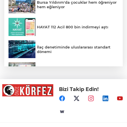
Bursa Yıldırım'da çocuklar hem öğreniyor
hem eğleniyor
HAYAT 112 Acil 800 bin indirmeyi aştı
İlaç denetiminde uluslararası standart
dönemi
Balıkesir’de kadın muhtarlar dayanışma
kahvaltısında
Bizi Takip Edin!
Sağlıklı Yaşam Programı Vatandaşları Bu
Hafta da Sporla Buluşturdu
Derince'ye 120 yataklı sağlık tesisi geliyor