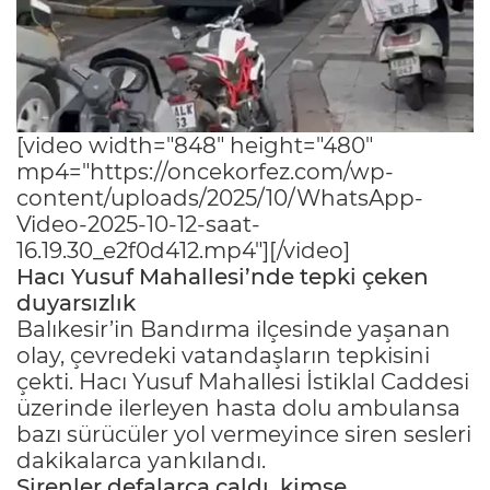
[video width="848" height="480"
mp4="https://oncekorfez.com/wp-
content/uploads/2025/10/WhatsApp-
Video-2025-10-12-saat-
16.19.30_e2f0d412.mp4"][/video]
Hacı Yusuf Mahallesi’nde tepki çeken
duyarsızlık
Balıkesir’in Bandırma ilçesinde yaşanan
olay, çevredeki vatandaşların tepkisini
çekti. Hacı Yusuf Mahallesi İstiklal Caddesi
üzerinde ilerleyen hasta dolu ambulansa
bazı sürücüler yol vermeyince siren sesleri
dakikalarca yankılandı.
Sirenler defalarca çaldı, kimse