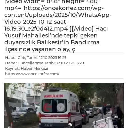
[video width="848" height="480"
mp4="https://oncekorfez.com/wp-
content/uploads/2025/10/WhatsApp-
Video-2025-10-12-saat-
16.19.30_e2f0d412.mp4"][/video] Hacı
Yusuf Mahallesi’nde tepki çeken
duyarsızlık Balıkesir’in Bandırma
ilçesinde yaşanan olay, ç
Haber Giriş Tarihi: 12.10.2025 16:29
Haber Güncellenme Tarihi: 12.10.2025 16:29
Kaynak: Haber Merkezi
https://www.oncekorfez.com/