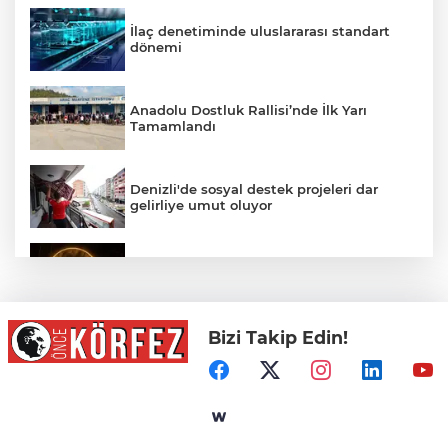
İlaç denetiminde uluslararası standart
dönemi
Anadolu Dostluk Rallisi’nde İlk Yarı
Tamamlandı
Denizli'de sosyal destek projeleri dar
gelirliye umut oluyor
Ormanya’da doğanın farklı yüzü
Bizi Takip Edin!
İstanbul’da suç çetelerine operasyon!
Malatya Hekimhan Geleceğe Hazırlanıyor