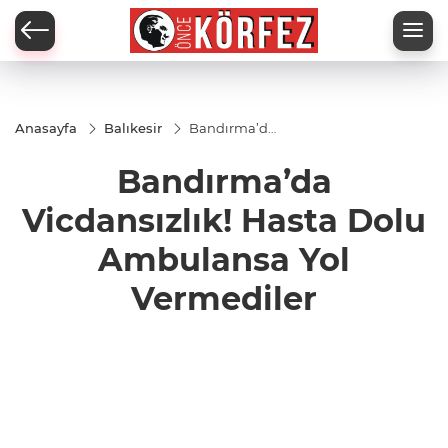
Anasayfa
Balıkesir
Bandırma’da
Vicdansızlık!
Hasta Dolu
Bandırma’da
Ambulansa
Yol
Vermediler
Vicdansızlık! Hasta Dolu
Ambulansa Yol
Vermediler