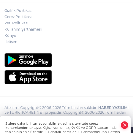
Gizlilik Politikası
Antalya’da çok sayıda suç unsuru ele
Çerez Politikası
geçirildi
Veri Politikası
Kullanım Şartnamesi
Künye
İletişim
Atesch - Copyright© 2006-2026 Tüm hakları saklıdır.
HABER YAZILIMI
ve TURKTICARET.NET projesidir. Copyright© 2006-2026 Tüm hakları
saklıdır.
Sizlere daha iyi hizmet sunabilmek adına sitemizde çerez
konumlandırmaktayız. Kişisel verileriniz, KVKK ve GDPR kapsamında
toplanıp işlenir. Sitemizi kullanarak, çerezleri kullanmamızı kabul etmiş