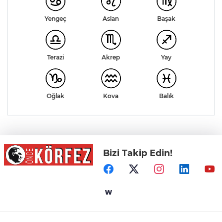
Yengeç
Aslan
Başak
Akrep
Terazi
Yay
Kova
Balık
Oğlak
Bizi Takip Edin!