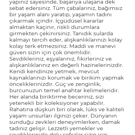
yapınız sayesinde, başarıya ulaşana dek
sebat edersiniz. Tüm çabalarınız, bağımsız
bir yaşam alanı yaratıp, yaşamın tadını
çıkarmak içindir. İçgüdüsel kararlar
almaktan kaçınır, riskli durumlara
girmekten çekinirsiniz. Tanıdık sularda
kalmayı tercih eder, alışkanlıklarınızı kolay
kolay terk etmezsiniz. Maddi ve manevi
güven sizin için çok önemlidir.
Sevdikleriniz, eşyalarınız, fikirleriniz ve
alışkanlıklarınız en değerli hazinelerinizdir.
Kendi kendinize yetmek, mevcut
kaynaklarınızı korumak ve birikim yapmak
önceliklerinizdir. Güç ve zenginlik,
burcunuzun temel anahtar kelimeleridir.
Her alanda biriktirme beceriniz, sizi
yetenekli bir koleksiyoner yapabilir.
Rahatına düşkün biri olarak, lüks ve kaliteli
yaşam unsurları ilginizi çeker. Dünyanın
sunduğu zevkleri deneyimlerken, damak
tadınız gelişir. Lezzetli yemekler ve
sevdiklerinizle dolu sofralar sizin için