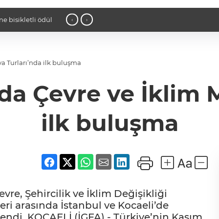
16:34 - İstanbul’da suç çetelerine ope
‹
›
 Turları’nda ilk buluşma
a Çevre ve İklim M
ilk buluşma
re, Şehircilik ve İklim Değişikliği
hleri arasında İstanbul ve Kocaeli’de
endi. KOCAELİ (İGFA) - Türkiye’nin Kasım