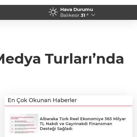
Hava Durumu
rasyon!
16:24 - Tekirdağ Büyükşe
Balıkesir
31 °
edya Turları’nda
En Çok Okunan Haberler
Albaraka Türk Reel Ekonomiye 363 Milyar
TL Nakdi ve Gayrinakdi Finansman
Desteği Sağladı