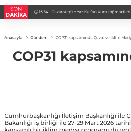
SON
i ödül
16:34 - Ormanya’da doğanın farklı yüzü
DAKİKA
Anasayfa
Gündem
COP31 kapsamında Çevre ve İklim Medya
COP31 kapsamınd
Cumhurbaşkanlığı İletişim Başkanlığı ile Çev
Bakanlığı iş birliği ile 27-29 Mart 2026 tari
kapsamlı bir iklim medya programı düzenl