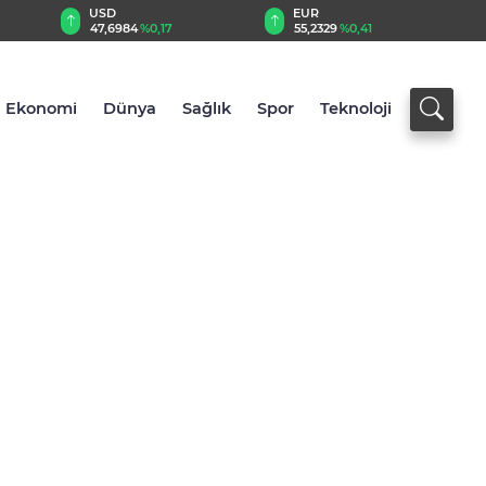
EUR
GBP
55,2329
%0,41
64,4644
%0,47
Ekonomi
Dünya
Sağlık
Spor
Teknoloji