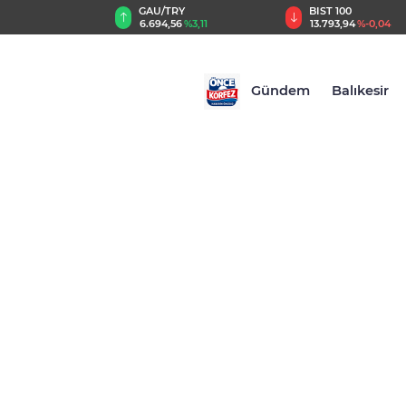
TRY
BIST 100
USD
,56
%3,11
13.793,94
%-0,04
47,6984
%0,17
Gündem
Balıkesir