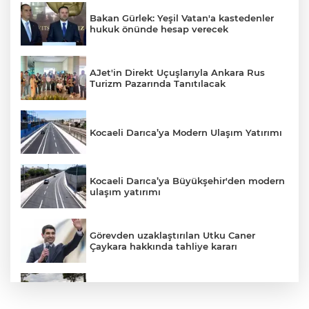
Bakan Gürlek: Yeşil Vatan'a kastedenler
hukuk önünde hesap verecek
AJet'in Direkt Uçuşlarıyla Ankara Rus
Turizm Pazarında Tanıtılacak
Kocaeli Darıca’ya Modern Ulaşım Yatırımı
Kocaeli Darıca’ya Büyükşehir'den modern
ulaşım yatırımı
Görevden uzaklaştırılan Utku Caner
Çaykara hakkında tahliye kararı
405 Günde Geliştirilen Süper Otomobil:
Audi Nuvolari