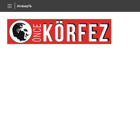
BGN
VND
GAU/
Anasayfa
27,9743
%-0,22
0,0018
%0,31
6.694