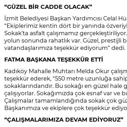
“GÜZEL BİR CADDE OLACAK”
İzmit Belediyesi Başkan Yardımcısı Celal Hü
“Ekiplerimiz kentin dört bir yanında özveri
Sokak’ta asfalt çalışmamız gerçekleştiriliy
yolun sonunda rahatlık var. Güzel, prestijli b
vatandaşlarımıza teşekkür ediyorum” dedi.
FATMA BAŞKANA TEŞEKKÜR ETTİ
Kadıköy Mahalle Muhtarı Melda Okur çalışma
teşekkür ederek, “550 metre uzunluğa sahi
sokaklarındandır. Bu sokağı en güzel hale g
çalışıyorlar. Sokağımızda çok esnaf var ve b
Çalışmalar tamamlandığında sokak çok güz
Başkanımıza ve ekiplere çok teşekkür ediyor
“ÇALIŞMALARIMIZA DEVAM EDİYORUZ”