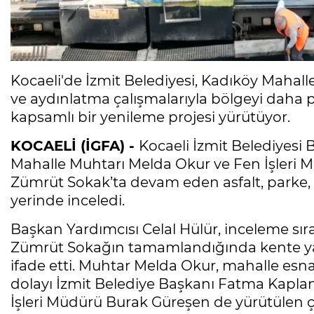
Kocaeli'de İzmit Belediyesi, Kadıköy Mahalle
ve aydınlatma çalışmalarıyla bölgeyi daha pr
kapsamlı bir yenileme projesi yürütüyor.
KOCAELİ (İGFA) -
Kocaeli İzmit Belediyesi 
Mahalle Muhtarı Melda Okur ve Fen İşleri 
Zümrüt Sokak’ta devam eden asfalt, parke, 
yerinde inceledi.
Başkan Yardımcısı Celal Hülür, inceleme sıras
Zümrüt Sokağın tamamlandığında kente yakı
ifade etti. Muhtar Melda Okur, mahalle esna
dolayı İzmit Belediye Başkanı Fatma Kaplan
İşleri Müdürü Burak Güreşen de yürütülen ça