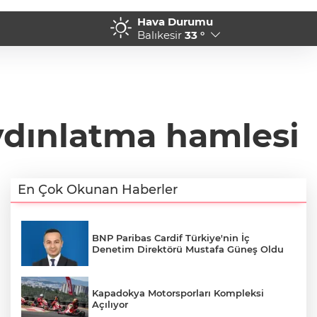
Hava Durumu
'den modern ulaşım yatırımı
21:05 - MGK'dan 8 maddelik 
Balıkesir
33 °
güvenlik ve Gazze mesajı
ydınlatma hamlesi
En Çok Okunan Haberler
BNP Paribas Cardif Türkiye'nin İç
Denetim Direktörü Mustafa Güneş Oldu
Kapadokya Motorsporları Kompleksi
Açılıyor