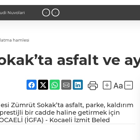
21:19 - Kocaeli Darıca’ya Büyükşehir
‹
›
nlatma hamlesi
okak’ta asfalt ve a
esi Zümrüt Sokak’ta asfalt, parke, kaldırım
restijli bir cadde haline getirmek için
OCAELİ (İGFA) - Kocaeli İzmit Beled