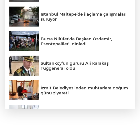
İstanbul Maltepe’de ilaçlama çalışmaları
sürüyor
Bursa Nilüfer'de Başkan Özdemir,
Esentepeliler’i dinledi
Sultanköy’ün gururu Ali Karakaş
Tuğgeneral oldu
İzmit Belediyesi'nden muhtarlara doğum
günü ziyareti
İzmir Büyükşehir’in Yaz Okulu hem
eğlendiriyor hem öğretiyor
Mersin Sinema Ofisi Avrupa’nın djital