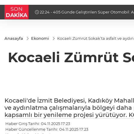
SON
ri
22:24 - Kocaeli Darıca’ya Modern Ulaşım Yatırımı
DAKİKA
Anasayfa
Ekonomi
Kocaeli Zümrüt Sokak’ta asfalt ve aydı
Kocaeli Zümrüt S
Kocaeli'de İzmit Belediyesi, Kadıköy Mahall
ve aydınlatma çalışmalarıyla bölgeyi daha p
kapsamlı bir yenileme projesi yürütüyor. K
Haber Giriş Tarihi: 04.11.2025 17:23
Haber Güncellenme Tarihi: 04.11.2025 17:23