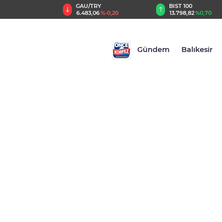
TRY
BIST 100
USD
,06
%-0,20
13.798,82
%0,70
47,5829
%0,05
Gündem
Balıkesir