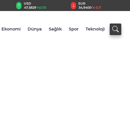
EUR
GBP
54,9400
%-0,11
64,1339
%0,12
Ekonomi
Dünya
Sağlık
Spor
Teknoloji