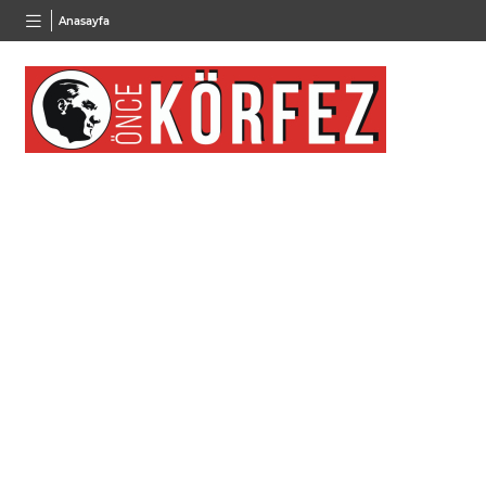
BGN
VND
GAU/
Anasayfa
28,0626
%0,37
0,0018
%0,17
6.483