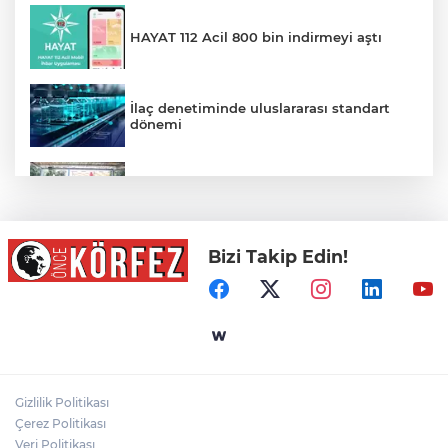
HAYAT 112 Acil 800 bin indirmeyi aştı
İlaç denetiminde uluslararası standart
dönemi
Balıkesir’de kadın muhtarlar dayanışma
kahvaltısında
Bizi Takip Edin!
Sağlıklı Yaşam Programı Vatandaşları Bu
Hafta da Sporla Buluşturdu
Derince'ye 120 yataklı sağlık tesisi geliyor
Gizlilik Politikası
Gaziantep Nurdağı Deprem Müzesi ve
Çerez Politikası
Afet Farkındalık Merkezi için iş birliği
Veri Politikası