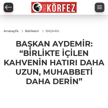
Anasayfa
Balıkesir
BAŞKAN
AYDEMİR:
“BİRLİKTE
BAŞKAN AYDEMİR:
İÇİLEN
KAHVENİN
HATIRI
“BİRLİKTE İÇİLEN
DAHA
UZUN,
KAHVENİN HATIRI DAHA
MUHABBETİ
DAHA
UZUN, MUHABBETİ
DERİN”
DAHA DERİN”