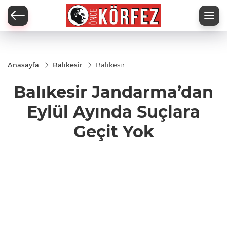
Anasayfa
Balıkesir
Balıkesir
Jandarma’dan
Eylül Ayında
Balıkesir Jandarma’dan
Suçlara Geçit
Yok
Eylül Ayında Suçlara
Geçit Yok