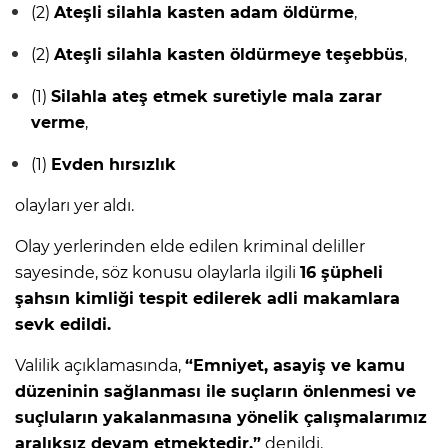
(2)
Ateşli silahla kasten adam öldürme
,
(2)
Ateşli silahla kasten öldürmeye teşebbüs
,
(1)
Silahla ateş etmek suretiyle mala zarar
verme
,
(1)
Evden hırsızlık
olayları yer aldı.
Olay yerlerinden elde edilen kriminal deliller
sayesinde, söz konusu olaylarla ilgili
16 şüpheli
şahsın kimliği tespit edilerek adli makamlara
sevk edildi.
Valilik açıklamasında,
“Emniyet, asayiş ve kamu
düzeninin sağlanması ile suçların önlenmesi ve
suçluların yakalanmasına yönelik çalışmalarımız
aralıksız devam etmektedir.”
denildi.