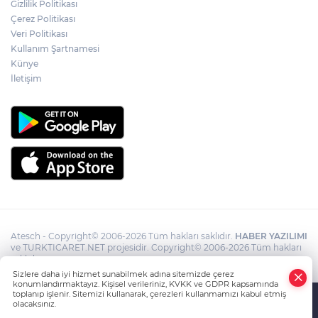
Gizlilik Politikası
14. TAYK – Eker Olympos Regatta'da İlk
Çerez Politikası
Start Verildi
Veri Politikası
Kullanım Şartnamesi
Künye
İletişim
Atesch - Copyright© 2006-2026 Tüm hakları saklıdır.
HABER YAZILIMI
ve TURKTICARET.NET projesidir. Copyright© 2006-2026 Tüm hakları
saklıdır.
Sizlere daha iyi hizmet sunabilmek adına sitemizde çerez
konumlandırmaktayız. Kişisel verileriniz, KVKK ve GDPR kapsamında
toplanıp işlenir. Sitemizi kullanarak, çerezleri kullanmamızı kabul etmiş
olacaksınız.
Anasayfa
Haber Ara