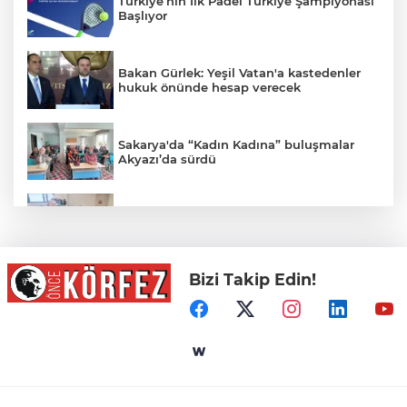
Türkiye’nin İlk Padel Türkiye Şampiyonası
Başlıyor
Bakan Gürlek: Yeşil Vatan'a kastedenler
hukuk önünde hesap verecek
Sakarya'da “Kadın Kadına” buluşmalar
Akyazı’da sürdü
Tecno ve Carlcare'den Türkiye’de Stratejik
Yatırım
Bizi Takip Edin!
Malatya Hekimhan Geleceğe Hazırlanıyor
Tüpraş Yelken Takımı’ndan Tarihi
Şampiyonluk